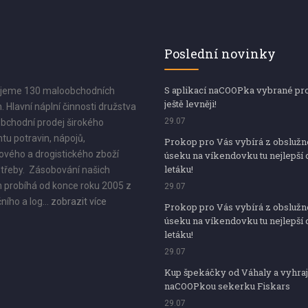
Poslední novinky
S aplikací naCOOPka vybrané pr
jeme 130 maloobchodních
ještě levněji!
. Hlavní náplní činnosti družstva
29.07
bchodní prodej širokého
tu potravin, nápojů,
Prokop pro Vás vybírá z obsluž
vého a drogistického zboží
úseku na víkendovku tu nejlepší 
letáku!
třeby. Zásobování našich
 probíhá od konce roku 2005 z
29.07
ního a log...
zobrazit více
Prokop pro Vás vybírá z obsluž
úseku na víkendovku tu nejlepší 
letáku!
29.07
Kup špekáčky od Váhaly a vyhraj
naCOOPkou sekerku Fiskars
29.07