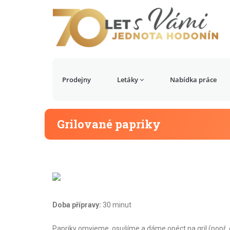
Prodejny
Letáky
Nabídka práce
Grilované papriky
Doba přípravy:
30 minut
Papriky omyjeme, osušíme a dáme opéct na gril (popř. d