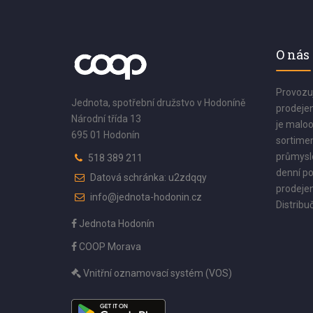
O nás
Provozu
Jednota, spotřební družstvo v Hodoníně
prodejen
Národní třída 13
je maloo
695 01 Hodonín
sortimen
průmyslo
518 389 211
denní po
Datová schránka: u2zdqqy
prodejen
info@jednota-hodonin.cz
Distribuč
Jednota Hodonín
COOP Morava
Vnitřní oznamovací systém (VOS)