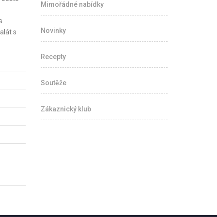
Mimořádné nabídky
s
Novinky
alát s
Recepty
Soutěže
Zákaznický klub