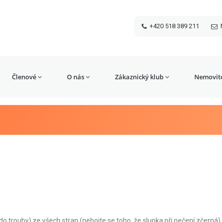
+420 518 389 211
Členové
O nás
Zákaznický klub
Nemovito
o trouby) ze všech stran (nebojte se toho, že slupka při pečení zčerná)