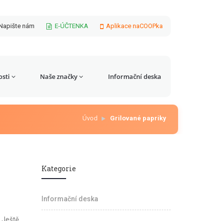
Napište nám
E-ÚČTENKA
Aplikace naCOOPka
sti
Naše značky
Informační deska
Úvod
Grilované papriky
Kategorie
Informační deska
. Ještě