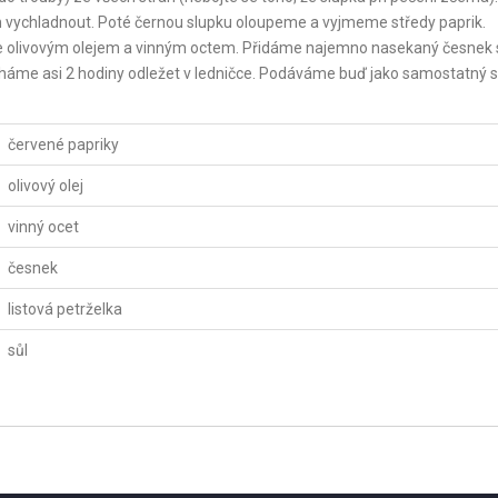
m vychladnout. Poté černou slupku oloupeme a vyjmeme středy paprik.
eme olivovým olejem a vinným octem. Přidáme najemno nasekaný česnek 
cháme asi 2 hodiny odležet v ledničce. Podáváme buď jako samostatný s
červené papriky
olivový olej
vinný ocet
česnek
listová petrželka
sůl