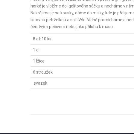
horké je vložíme do igelitového sáčku a necháme v ně
Nakrájíme je na kousky, dáme do misky, kde je přelij
listovou petrželkou a solí. Vše řádně promícháme a ne
čerstvým pečivem nebo jako přílohu k masu.
8 až 10 ks
1 dl
1 lžíce
6 stroužek
svazek