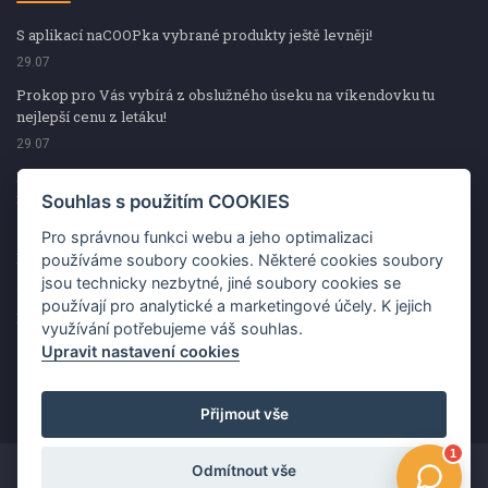
S aplikací naCOOPka vybrané produkty ještě levněji!
29.07
Prokop pro Vás vybírá z obslužného úseku na víkendovku tu
nejlepší cenu z letáku!
29.07
Prokop pro Vás vybírá z obslužného úseku na víkendovku tu
nejlepší cenu z letáku!
Souhlas s použitím COOKIES
29.07
Pro správnou funkci webu a jeho optimalizaci
Kup špekáčky od Váhaly a vyhraj s naCOOPkou sekerku Fiskars
používáme soubory cookies. Některé cookies soubory
jsou technicky nezbytné, jiné soubory cookies se
29.07
používají pro analytické a marketingové účely. K jejich
Prokop pro Vás vybírá na víkendovku ty nejlepší ceny z letáku!
využívání potřebujeme váš souhlas.
29.07
Upravit nastavení cookies
Přijmout vše
Odmítnout vše
Copyright ©2026 Jednota, spotřební družstvo v Hodoníně