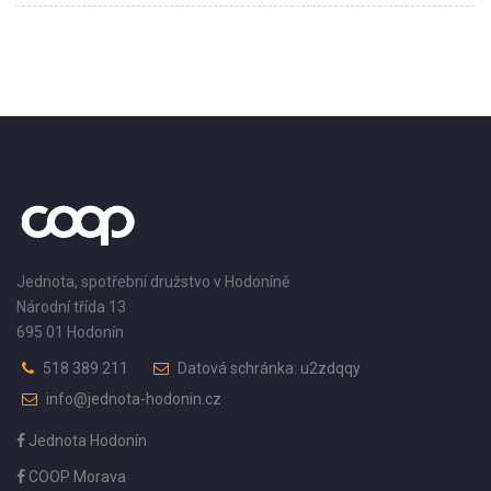
Jednota, spotřební družstvo v Hodoníně
Národní třída 13
695 01 Hodonín
518 389 211
Datová schránka: u2zdqqy
info@jednota-hodonin.cz
Jednota Hodonín
COOP Morava