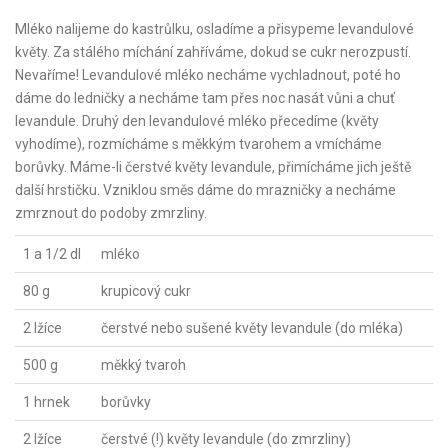
Mléko nalijeme do kastrůlku, osladíme a přisypeme levandulové
květy. Za stálého míchání zahříváme, dokud se cukr nerozpustí.
Nevaříme! Levandulové mléko necháme vychladnout, poté ho
dáme do ledničky a necháme tam přes noc nasát vůni a chuť
levandule. Druhý den levandulové mléko přecedíme (květy
vyhodíme), rozmícháme s měkkým tvarohem a vmícháme
borůvky. Máme-li čerstvé květy levandule, přimícháme jich ještě
další hrstičku. Vzniklou směs dáme do mrazničky a necháme
zmrznout do podoby zmrzliny.
1 a 1/2 dl
mléko
80 g
krupicový cukr
2 lžíce
čerstvé nebo sušené květy levandule (do mléka)
500 g
měkký tvaroh
1 hrnek
borůvky
2 lžíce
čerstvé (!) květy levandule (do zmrzliny)