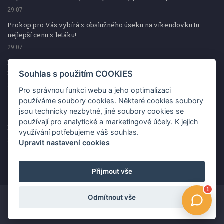
29.07
Prokop pro Vás vybírá z obslužného úseku na víkendovku tu
nejlepší cenu z letáku!
29.07
Prokop pro Vás vybírá z obslužného úseku na víkendovku tu
nejlepší cenu z letáku!
Souhlas s použitím COOKIES
29.07
Pro správnou funkci webu a jeho optimalizaci
Kup špekáčky od Váhaly a vyhraj s naCOOPkou sekerku Fiskars
používáme soubory cookies. Některé cookies soubory
jsou technicky nezbytné, jiné soubory cookies se
29.07
používají pro analytické a marketingové účely. K jejich
Prokop pro Vás vybírá na víkendovku ty nejlepší ceny z letáku!
využívání potřebujeme váš souhlas.
29.07
Upravit nastavení cookies
Přijmout vše
Odmítnout vše
Copyright ©2026 Jednota, spotřební družstvo v Hodoníně
Změnit souhlas s použitím COOKIES
Kontakt