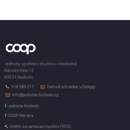
Jednota, spotřební družstvo v Hodoníně
Národní třída 13
695 01 Hodonín
518 389 211
Datová schránka: u2zdqqy
info@jednota-hodonin.cz
Jednota Hodonín
COOP Morava
Vnitřní oznamovací systém (VOS)