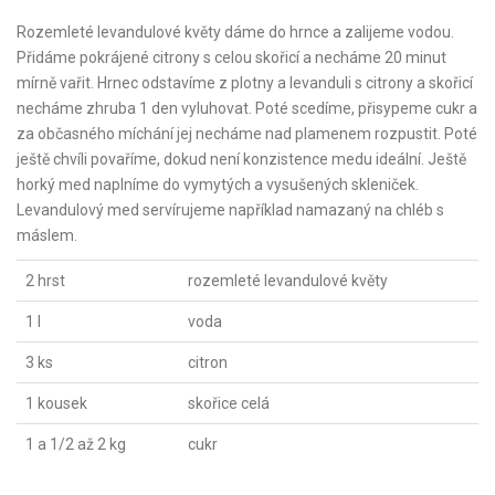
Rozemleté levandulové květy dáme do hrnce a zalijeme vodou.
Přidáme pokrájené citrony s celou skořicí a necháme 20 minut
mírně vařit. Hrnec odstavíme z plotny a levanduli s citrony a skořicí
necháme zhruba 1 den vyluhovat. Poté scedíme, přisypeme cukr a
za občasného míchání jej necháme nad plamenem rozpustit. Poté
ještě chvíli povaříme, dokud není konzistence medu ideální. Ještě
horký med naplníme do vymytých a vysušených skleniček.
Levandulový med servírujeme například namazaný na chléb s
máslem.
2 hrst
rozemleté levandulové květy
1 l
voda
3 ks
citron
1 kousek
skořice celá
1 a 1/2 až 2 kg
cukr