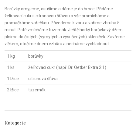
Borůvky omyjeme, osušíme a dáme je do hrnce. Přidáme
želírovací cukr s citronovou šťávou a vše promícháme a
promačkáme vařečkou. Přivedeme k varu a vaříme zhruba 5
minut. Poté vmícháme tuzemák. Ještě horký borůvkový džem
plníme do čistých (vymytých a vysušených) skleniček. Zavřeme
víčkem, otočíme dnem vzhůru a necháme vychladnout.
1 kg
borůvky
1 ks
želírovací cukr (např. Dr. Oetker Extra 2:1)
1 lžíce
citronová šťáva
2 lžíce
tuzemák
Kategorie