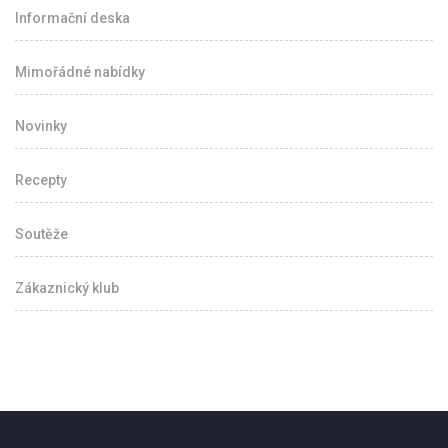
Informační deska
Mimořádné nabídky
Novinky
Recepty
Soutěže
Zákaznický klub