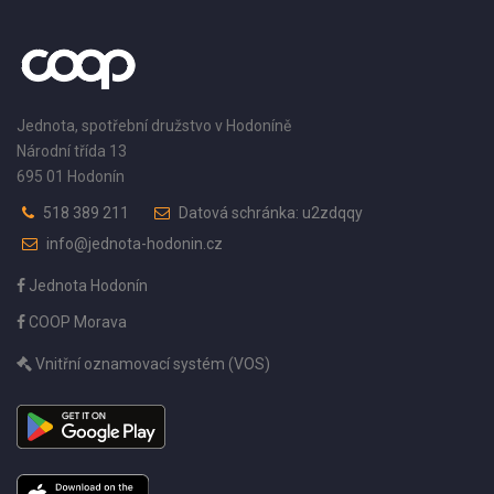
Jednota, spotřební družstvo v Hodoníně
Národní třída 13
695 01 Hodonín
518 389 211
Datová schránka: u2zdqqy
info@jednota-hodonin.cz
Jednota Hodonín
COOP Morava
Vnitřní oznamovací systém (VOS)