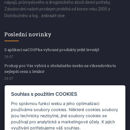
nápojů, průmyslového a drogistického zboží denní potřeby.
Zásobování našich prodejen probíhá od konce roku 2005 z
Distribučního a log...
zobrazit více
Poslední novinky
S aplikací naCOOPka vybrané produkty ještě levněji!
29.07
Prokop pro Vás vybírá z obslužného úseku na víkendovku tu
nejlepší cenu z letáku!
29.07
Prokop pro Vás vybírá z obslužného úseku na víkendovku tu
nejlepší cenu z letáku!
Souhlas s použitím COOKIES
29.07
Pro správnou funkci webu a jeho optimalizaci
Kup špekáčky od Váhaly a vyhraj s naCOOPkou sekerku Fiskars
používáme soubory cookies. Některé cookies soubory
jsou technicky nezbytné, jiné soubory cookies se
29.07
používají pro analytické a marketingové účely. K jejich
Prokop pro Vás vybírá na víkendovku ty nejlepší ceny z letáku!
využívání potřebujeme váš souhlas.