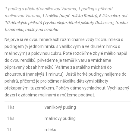
1 puding s příchutí vanilkovou Varoma
,
1 puding s příchutí
malinovou Varoma
, 1
l mléka (např. mléko Ranko), 6 lžic cukru, asi
10 dětských piškotů (vyzkoušejte dětské piškoty Dolcezza), trochu
tuzemáku, maliny na ozdobu
Nejprve si ve dvou hrnečkách rozmícháme vždy trochu mléka s
pudingem (v jednom hrnku s vanilkovým a ve druhém hrnku s
malinovým) a polovinou cukru. Poté rozdělíme zbylé mléko napůl
do dvou rendlíků, přivedeme je téměř k varu a vmícháme
připravený obsah hrnečků. Vaříme za stálého míchání do
zhoustnutí (nanejvýš 1 minutu). Ještě horké pudingy nalijeme do
pohárů, přičemž je proložíme několika dětskými piškoty
překapanými tuzemákem. Poháry dáme vychladnout. Vychlazený
dezert ozdobíme malinami a můžeme podávat.
1 ks
vanilkový puding
1 ks
malinový puding
1 l
mléko