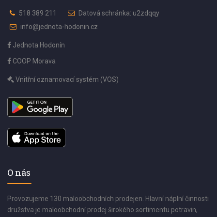
518 389 211
Datová schránka: u2zdqqy
info@jednota-hodonin.cz
Jednota Hodonín
COOP Morava
Vnitřní oznamovací systém (VOS)
O nás
Provozujeme 130 maloobchodních prodejen. Hlavní náplní činnosti
družstva je maloobchodní prodej širokého sortimentu potravin,