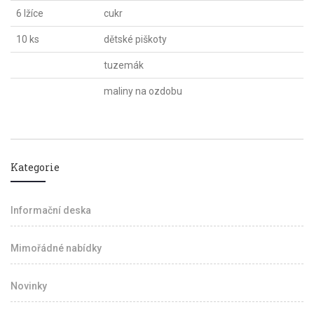
6 lžíce
cukr
10 ks
dětské piškoty
tuzemák
maliny na ozdobu
Kategorie
Informační deska
Mimořádné nabídky
Novinky