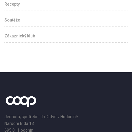
Recepty
Soutěže
Zákaznický klub
Jednota, spotřební družstvo v Hodoníně
Národní třída 13
695 01 Hodonín