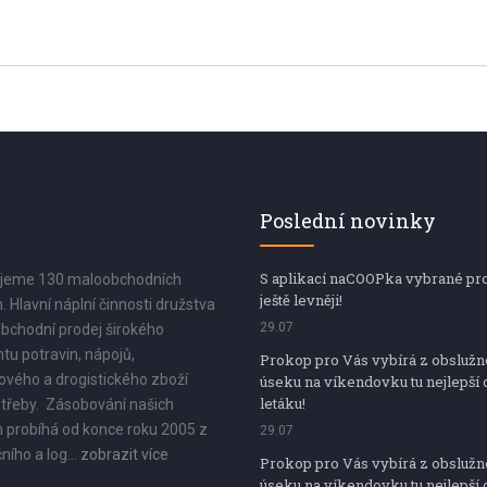
Poslední novinky
S aplikací naCOOPka vybrané pr
jeme 130 maloobchodních
ještě levněji!
. Hlavní náplní činnosti družstva
29.07
bchodní prodej širokého
tu potravin, nápojů,
Prokop pro Vás vybírá z obsluž
vého a drogistického zboží
úseku na víkendovku tu nejlepší 
letáku!
třeby. Zásobování našich
 probíhá od konce roku 2005 z
29.07
ního a log...
zobrazit více
Prokop pro Vás vybírá z obsluž
úseku na víkendovku tu nejlepší 