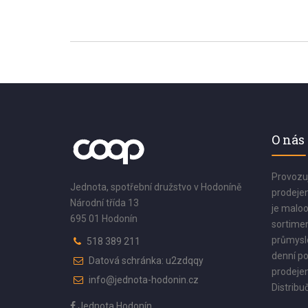
O nás
Provozu
Jednota, spotřební družstvo v Hodoníně
prodejen
Národní třída 13
je maloo
695 01 Hodonín
sortimen
průmyslo
518 389 211
denní po
Datová schránka: u2zdqqy
prodejen
info@jednota-hodonin.cz
Distribuč
Jednota Hodonín