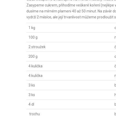
Zasypeme cukrem, přihodíme veškeré koření (nejlépe v
dusíme na mírném plameni 40 až 50 minut. Na závěr d
vydrží 2 měsíce, ale její trvanlivost můžeme prodloužit s
1 kg
100 g
2 stroužek
200 g
4 kulička
4 kulička
3 ks
3 ks
4 dl
b
trochu