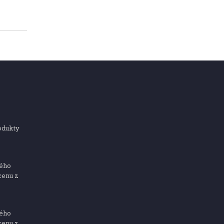
odukty
ného
cenu z
ného
cenu z