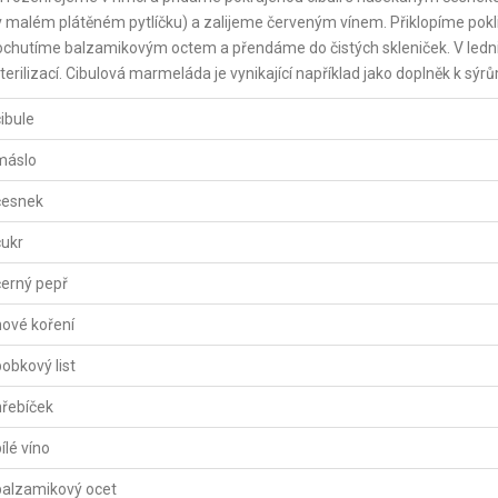
 malém plátěném pytlíčku) a zalijeme červeným vínem. Přiklopíme pokl
ochutíme balzamikovým octem a přendáme do čistých skleniček. V ledn
terilizací. Cibulová marmeláda je vynikající například jako doplněk k sýr
cibule
máslo
česnek
cukr
černý pepř
nové koření
bobkový list
hřebíček
ílé víno
balzamikový ocet