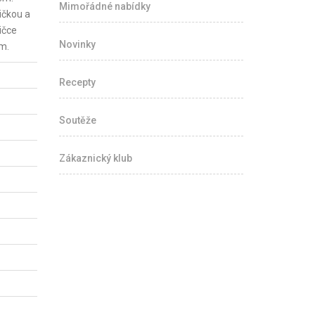
Mimořádné nabídky
ičkou a
ičce
Novinky
ům.
Recepty
Soutěže
Zákaznický klub