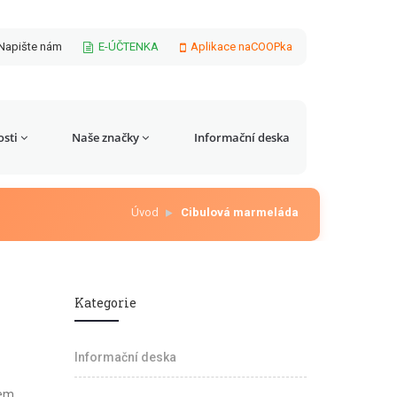
Napište nám
E-ÚČTENKA
Aplikace naCOOPka
sti
Naše značky
Informační deska
Úvod
Cibulová marmeláda
Kategorie
Informační deska
em.