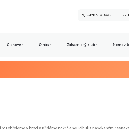
+420 518 389 211
Členové
O nás
Zákaznický klub
Nemovito
si rozehřejeme v hrnci a přidáme pokrájenou cibuli s nasekaným česnek