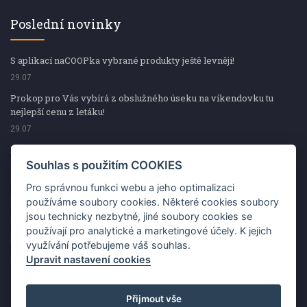
Poslední novinky
S aplikací naCOOPka vybrané produkty ještě levněji!
29.07
Prokop pro Vás vybírá z obslužného úseku na víkendovku tu
nejlepší cenu z letáku!
29.07
Prokop pro Vás vybírá z obslužného úseku na víkendovku tu
nejlepší cenu z letáku!
Souhlas s použitím COOKIES
29.07
Pro správnou funkci webu a jeho optimalizaci
Kup špekáčky od Váhaly a vyhraj s naCOOPkou sekerku Fiskars
používáme soubory cookies. Některé cookies soubory
jsou technicky nezbytné, jiné soubory cookies se
29.07
používají pro analytické a marketingové účely. K jejich
Prokop pro Vás vybírá na víkendovku ty nejlepší ceny z letáku!
využívání potřebujeme váš souhlas.
29.07
Upravit nastavení cookies
Přijmout vše