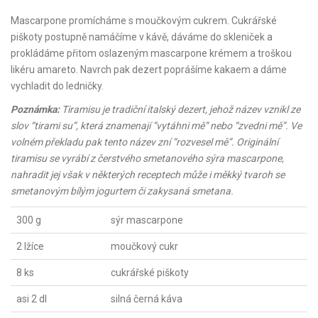
Mascarpone promícháme s moučkovým cukrem. Cukrářské
piškoty postupně namáčíme v kávě, dáváme do skleniček a
prokládáme přitom oslazeným mascarpone krémem a troškou
likéru amareto. Navrch pak dezert poprášíme kakaem a dáme
vychladit do ledničky.
Poznámka:
Tiramisu je tradiční italský dezert, jehož název vznikl ze
slov “tirami su”, která znamenají “vytáhni mě” nebo “zvedni mě”. Ve
volném překladu pak tento název zní “rozvesel mě”. Originální
tiramisu se vyrábí z čerstvého smetanového sýra mascarpone,
nahradit jej však v některých receptech může i měkký tvaroh se
smetanovým bílým jogurtem či zakysaná smetana.
300 g
sýr mascarpone
2 lžíce
moučkový cukr
8 ks
cukrářské piškoty
asi 2 dl
silná černá káva