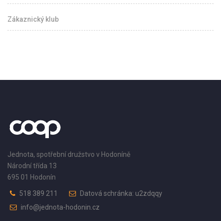
Zákaznický klub
Jednota, spotřební družstvo v Hodoníně
Národní třída 13
695 01 Hodonín
518 389 211
Datová schránka: u2zdqqy
info@jednota-hodonin.cz