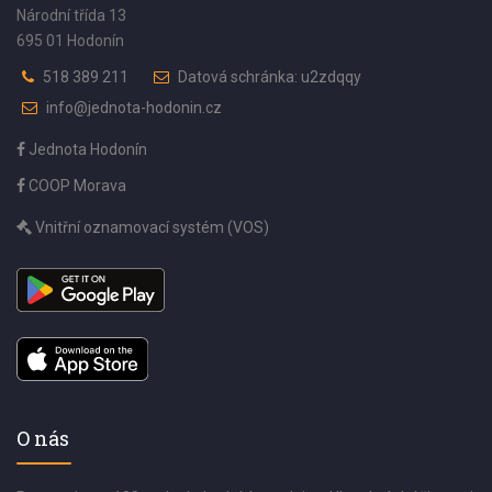
Národní třída 13
695 01 Hodonín
518 389 211
Datová schránka: u2zdqqy
info@jednota-hodonin.cz
Jednota Hodonín
COOP Morava
Vnitřní oznamovací systém (VOS)
O nás