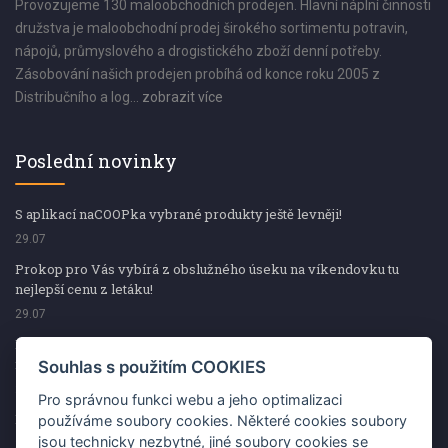
Provozujeme 130 maloobchodních prodejen. Hlavní náplní činnosti
družstva je maloobchodní prodej širokého sortimentu potravin,
nápojů, průmyslového a drogistického zboží denní potřeby.
Zásobování našich prodejen probíhá od konce roku 2005 z
Distribučního a log...
zobrazit více
Poslední novinky
S aplikací naCOOPka vybrané produkty ještě levněji!
29.07
Prokop pro Vás vybírá z obslužného úseku na víkendovku tu
nejlepší cenu z letáku!
29.07
Prokop pro Vás vybírá z obslužného úseku na víkendovku tu
nejlepší cenu z letáku!
Souhlas s použitím COOKIES
29.07
Pro správnou funkci webu a jeho optimalizaci
Kup špekáčky od Váhaly a vyhraj s naCOOPkou sekerku Fiskars
používáme soubory cookies. Některé cookies soubory
jsou technicky nezbytné, jiné soubory cookies se
29.07