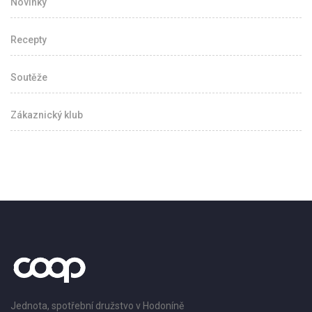
Novinky
Recepty
Soutěže
Zákaznický klub
Jednota, spotřební družstvo v Hodoníně