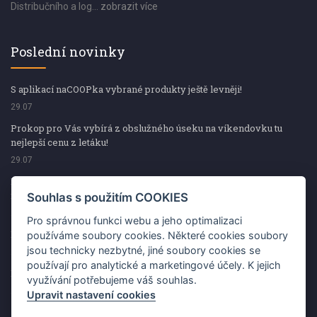
Distribučního a log...
zobrazit více
Poslední novinky
S aplikací naCOOPka vybrané produkty ještě levněji!
29.07
Prokop pro Vás vybírá z obslužného úseku na víkendovku tu
nejlepší cenu z letáku!
29.07
Prokop pro Vás vybírá z obslužného úseku na víkendovku tu
nejlepší cenu z letáku!
Souhlas s použitím COOKIES
29.07
Pro správnou funkci webu a jeho optimalizaci
Kup špekáčky od Váhaly a vyhraj s naCOOPkou sekerku Fiskars
používáme soubory cookies. Některé cookies soubory
jsou technicky nezbytné, jiné soubory cookies se
29.07
používají pro analytické a marketingové účely. K jejich
Prokop pro Vás vybírá na víkendovku ty nejlepší ceny z letáku!
využívání potřebujeme váš souhlas.
29.07
Upravit nastavení cookies