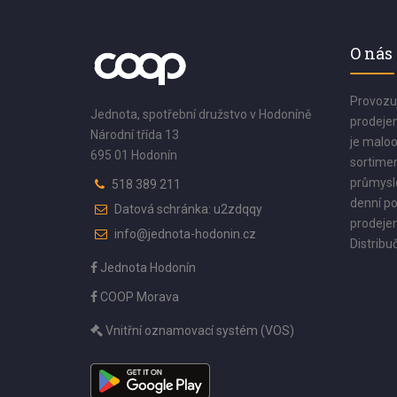
O nás
Provozu
Jednota, spotřební družstvo v Hodoníně
prodejen
Národní třída 13
je maloo
695 01 Hodonín
sortimen
průmyslo
518 389 211
denní po
Datová schránka: u2zdqqy
prodejen
info@jednota-hodonin.cz
Distribuč
Jednota Hodonín
COOP Morava
Vnitřní oznamovací systém (VOS)