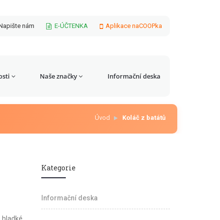
Napište nám
E-ÚČTENKA
Aplikace naCOOPka
sti
Naše značky
Informační deska
Úvod
Koláč z batátů
Kategorie
Informační deska
 hladké