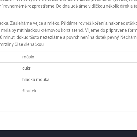
 rovnoměrně rozprostřeme. Do dna uděláme vidličkou několik dírek a t
adka. Zašleháme vejce a mléko. Přidáme rovněž koření a nakonec stěrk
ěla by mít hladkou krémovou konzistenci. Vlijeme do připravené form
50 minut, dokud těsto nezezlátne a povrch není na dotek pevný. Nechá
rzliny či se šlehačkou.
máslo
cukr
hladká mouka
žloutek