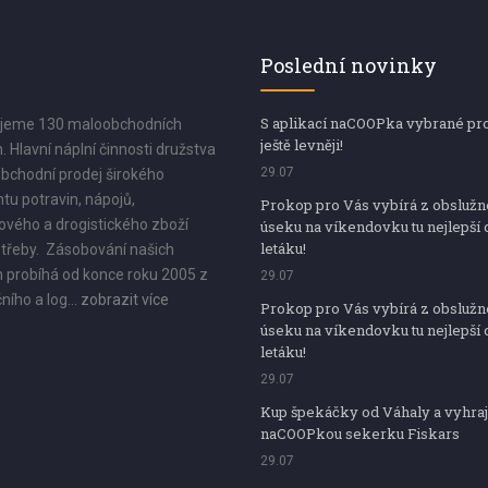
Poslední novinky
S aplikací naCOOPka vybrané pr
jeme 130 maloobchodních
ještě levněji!
. Hlavní náplní činnosti družstva
29.07
bchodní prodej širokého
tu potravin, nápojů,
Prokop pro Vás vybírá z obsluž
vého a drogistického zboží
úseku na víkendovku tu nejlepší 
letáku!
třeby. Zásobování našich
 probíhá od konce roku 2005 z
29.07
ního a log...
zobrazit více
Prokop pro Vás vybírá z obsluž
úseku na víkendovku tu nejlepší 
letáku!
29.07
Kup špekáčky od Váhaly a vyhraj
naCOOPkou sekerku Fiskars
29.07