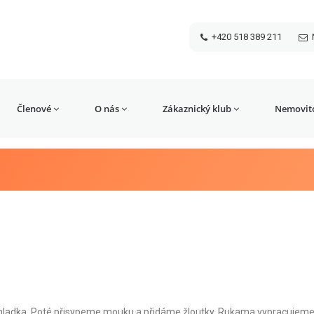
+420 518 389 211
Členové
O nás
Zákaznický klub
Nemovito
 hladka. Poté přisypeme mouku a přidáme žloutky. Rukama vypracujeme