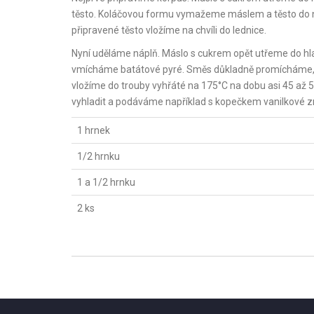
těsto. Koláčovou formu vymažeme máslem a těsto do ní
připravené těsto vložíme na chvíli do lednice.
Nyní uděláme náplň. Máslo s cukrem opět utřeme do hl
vmícháme batátové pyré. Směs důkladně promícháme, m
vložíme do trouby vyhřáté na 175°C na dobu asi 45 až 
vyhladit a podáváme například s kopečkem vanilkové zm
1 hrnek
1/2 hrnku
1 a 1/2 hrnku
2 ks