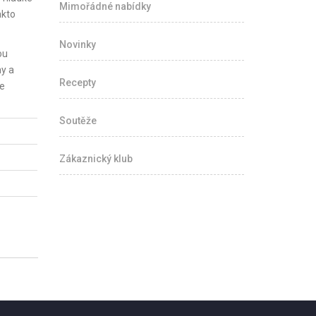
Mimořádné nabídky
akto
Novinky
ou
y a
Recepty
me
Soutěže
Zákaznický klub