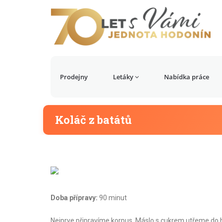
Prodejny
Letáky
Nabídka práce
Koláč z batátů
Doba přípravy:
90 minut
Nejprve připravíme korpus. Máslo s cukrem utřeme do