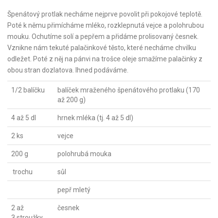
Špenátový protlak necháme nejprve povolit při pokojové teplotě.
Poté k němu přimícháme mléko, rozklepnutá vejce a polohrubou
mouku. Ochutíme solí a pepřem a přidáme prolisovaný česnek.
Vznikne nám tekuté palačinkové těsto, které necháme chvilku
odležet. Poté z něj na pánvi na trošce oleje smažíme palačinky z
obou stran dozlatova. Ihned podáváme.
1/2 balíčku
balíček mraženého špenátového protlaku (170
až 200 g)
4 až 5 dl
hrnek mléka (tj. 4 až 5 dl)
2 ks
vejce
200 g
polohrubá mouka
trochu
sůl
pepř mletý
2 až
česnek
3 stroužky