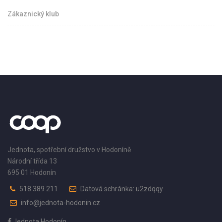
Zákaznický klub
Jednota, spotřební družstvo v Hodoníně
Národní třída 13
695 01 Hodonín
518 389 211
Datová schránka: u2zdqqy
info@jednota-hodonin.cz
Jednota Hodonín