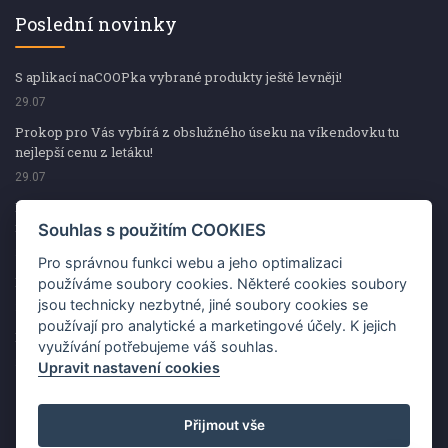
Poslední novinky
S aplikací naCOOPka vybrané produkty ještě levněji!
29.07
Prokop pro Vás vybírá z obslužného úseku na víkendovku tu
nejlepší cenu z letáku!
29.07
Prokop pro Vás vybírá z obslužného úseku na víkendovku tu
nejlepší cenu z letáku!
Souhlas s použitím COOKIES
29.07
Pro správnou funkci webu a jeho optimalizaci
Kup špekáčky od Váhaly a vyhraj s naCOOPkou sekerku Fiskars
používáme soubory cookies. Některé cookies soubory
jsou technicky nezbytné, jiné soubory cookies se
29.07
používají pro analytické a marketingové účely. K jejich
Prokop pro Vás vybírá na víkendovku ty nejlepší ceny z letáku!
využívání potřebujeme váš souhlas.
29.07
Upravit nastavení cookies
Přijmout vše