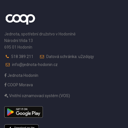
Jednota, spotřební družstvo v Hodoníně
Národní třída 13
695 01 Hodonín
518 389 211
Datová schránka: u2zdqqy
info@jednota-hodonin.cz
Jednota Hodonín
COOP Morava
Vnitřní oznamovací systém (VOS)