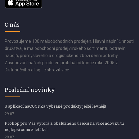
O nás
Provozujeme 130 maloobchodních prodejen. Hlavní náplní činnosti
družstva je maloobchodní prodej širokého sortimentu potravin,
nápojů, průmyslového a drogistického zboží denní potřeby.
Zásobování našich prodejen probíhá od konce roku 2005 z
Distribučního a log...
zobrazit více
Poslední novinky
S aplikací naCOOPka vybrané produkty ještě levněji!
29.07
Prokop pro Vás vybírá z obslužného úseku na víkendovku tu
nejlepší cenu z letáku!
29.07