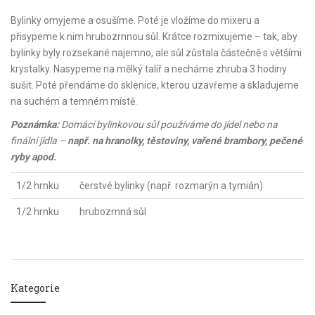
Bylinky omyjeme a osušíme. Poté je vložíme do mixeru a
přisypeme k nim hrubozrnnou sůl. Krátce rozmixujeme – tak, aby
bylinky byly rozsekané najemno, ale sůl zůstala částečně s většími
krystalky. Nasypeme na mělký talíř a necháme zhruba 3 hodiny
sušit. Poté přendáme do sklenice, kterou uzavřeme a skladujeme
na suchém a temném místě.
Poznámka:
Domácí bylinkovou sůl používáme do jídel nebo na
finální jídla –
např. na hranolky, těstoviny, vařené brambory, pečené
ryby apod.
1/2 hrnku
čerstvé bylinky (např. rozmarýn a tymián)
1/2 hrnku
hrubozrnná sůl
Kategorie