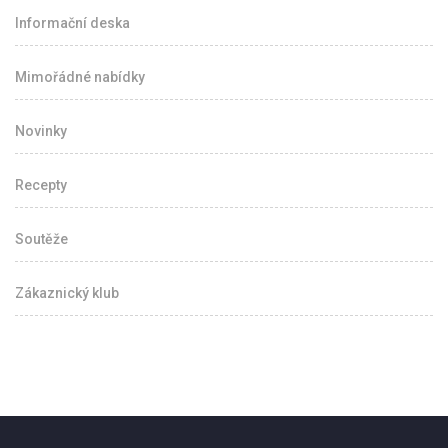
Informační deska
Mimořádné nabídky
Novinky
Recepty
Soutěže
Zákaznický klub