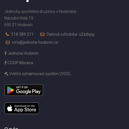
Jednota, spotřební družstvo v Hodoníně
Národní třída 13
695 01 Hodonín
518 389 211
Datová schránka: u2zdqqy
info@jednota-hodonin.cz
Jednota Hodonín
COOP Morava
Vnitřní oznamovací systém (VOS)