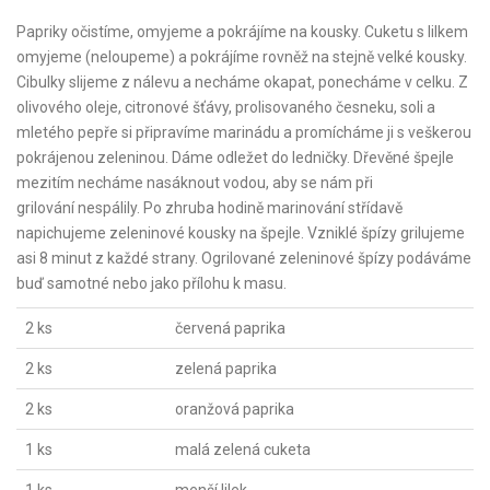
Papriky očistíme, omyjeme a pokrájíme na kousky. Cuketu s lilkem
omyjeme (neloupeme) a pokrájíme rovněž na stejně velké kousky.
Cibulky slijeme z nálevu a necháme okapat, ponecháme v celku. Z
olivového oleje, citronové šťávy, prolisovaného česneku, soli a
mletého pepře si připravíme marinádu a promícháme ji s veškerou
pokrájenou zeleninou. Dáme odležet do ledničky. Dřevěné špejle
mezitím necháme nasáknout vodou, aby se nám při
grilování nespálily. Po zhruba hodině marinování střídavě
napichujeme zeleninové kousky na špejle. Vzniklé špízy grilujeme
asi 8 minut z každé strany. Ogrilované zeleninové špízy podáváme
buď samotné nebo jako přílohu k masu.
2 ks
červená paprika
2 ks
zelená paprika
2 ks
oranžová paprika
1 ks
malá zelená cuketa