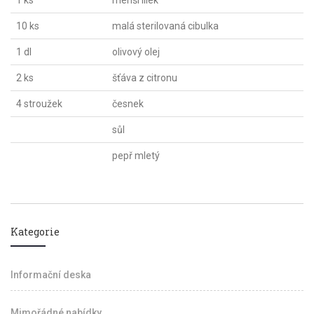
1 ks
menší lilek
10 ks
malá sterilovaná cibulka
1 dl
olivový olej
2 ks
šťáva z citronu
4 stroužek
česnek
sůl
pepř mletý
Kategorie
Informační deska
Mimořádné nabídky