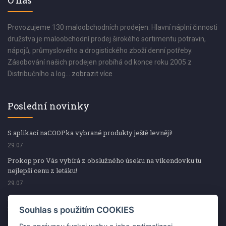
O nás
Provozujeme 130 maloobchodních prodejen. Hlavní náplní činnosti
družstva je maloobchodní prodej širokého sortimentu potravin,
nápojů, průmyslového a drogistického zboží denní potřeby.
Zásobování našich prodejen probíhá od konce roku 2005 z
Distribučního a log...
zobrazit více
Poslední novinky
S aplikací naCOOPka vybrané produkty ještě levněji!
29.07
Prokop pro Vás vybírá z obslužného úseku na víkendovku tu
nejlepší cenu z letáku!
29.07
Prokop pro Vás vybírá z obslužného úseku na víkendovku tu
nejlepší cenu z letáku!
Souhlas s použitím COOKIES
29.07