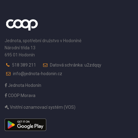
Jednota, spotřební družstvo v Hodoníně
Národní třída 13
695 01 Hodonín
518 389 211
Datová schránka: u2zdqqy
info@jednota-hodonin.cz
Jednota Hodonín
COOP Morava
Vnitřní oznamovací systém (VOS)