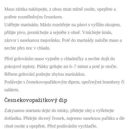
Maso zlehka naklepejte, z obou stran mírně osolte, opepřete a
potřete rozmělněným česnekem.
Udělejte marinádu: Máslo rozehřejte na pánvi s vyšším okrajem,
přilijte pivo, promíchejte a sejměte z ohně. Vmíchejte kmín,
zázvor i nasekanou majoránku. Poté do marinády naložte maso a
nechte přes noc v chladu.
Před grilováním maso vyjměte z chladničky a nechte dojít do
pokojové teploty. Plátky grilujte asi 6–7 minut a poté je otočte.
Během grilování potírejte zbylou marinádou.
Podávejte s česnekovopažitkovým dipem, opečenými brambory či
salátem.
Česnekovopažitkový dip
Zakysanou smetanu dejte do misky, přidejte olej a vyšlehejte
dohladka. Přidejte drcený česnek, najemno naseknou pažitku a dle
chuti osolte a opepřete. Před podáváním vychlaďte.