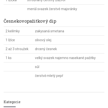
1 lžička
strouhaný čerstvý zázvor
menší svazek čerstvé majoránky
Česnekovopažitkový dip
2 kelímky
zakysaná smetana
1 lžíce
olivový olej
2 až 3 stroužek
drcený česnek
1 ks
velký svazek najemno nasekané pažitky
sůl
čerstvě mletý pepř
Kategorie