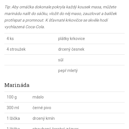
Tip: Aby omáčka dokonale pokryla každý kousek masa, můžete
marinádu nalít do sáčku, vložit do něj maso, zauzlovat a balíček
protřepat a promnout. K šťavnaté krkovičce se skvěle hodí
vychlazená Coca-Cola.
4 ks
plátky krkovice
4 stroužek
drcený česnek
sůl
pepř mletý
Marináda
100 g
máslo
300 ml
černé pivo
1 lžička
drcený kmín