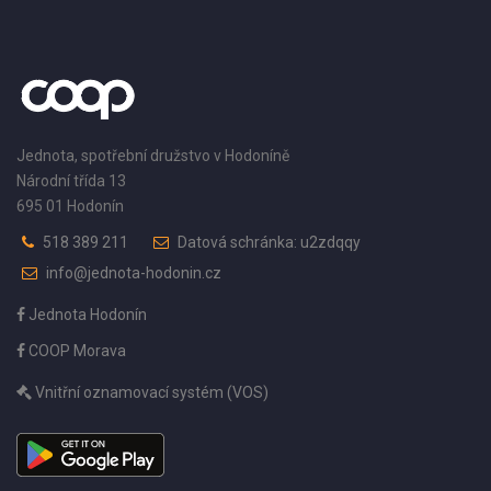
Jednota, spotřební družstvo v Hodoníně
Národní třída 13
695 01 Hodonín
518 389 211
Datová schránka: u2zdqqy
info@jednota-hodonin.cz
Jednota Hodonín
COOP Morava
Vnitřní oznamovací systém (VOS)