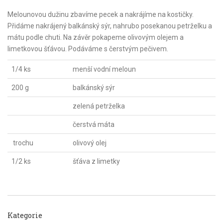
Melounovou dužinu zbavíme pecek a nakrájíme na kostičky.
Přidáme nakrájený balkánský sýr, nahrubo posekanou petrželku a
mátu podle chuti. Na závěr pokapeme olivovým olejem a
limetkovou šťávou. Podáváme s čerstvým pečivem.
1/4 ks
menší vodní meloun
200 g
balkánský sýr
zelená petrželka
čerstvá máta
trochu
olivový olej
1/2 ks
šťáva z limetky
Kategorie