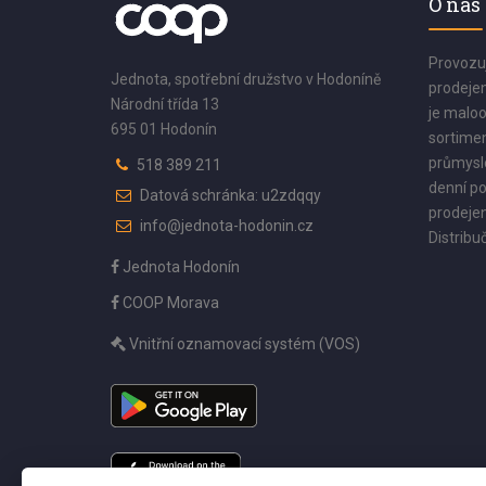
O nás
Provozu
Jednota, spotřební družstvo v Hodoníně
prodejen
Národní třída 13
je maloo
695 01 Hodonín
sortimen
průmyslo
518 389 211
denní po
Datová schránka: u2zdqqy
prodejen
info@jednota-hodonin.cz
Distribuč
Jednota Hodonín
COOP Morava
Vnitřní oznamovací systém (VOS)