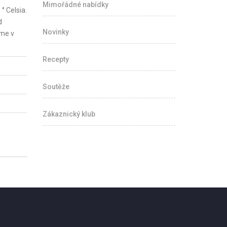
Mimořádné nabídky
° Celsia.
d
Novinky
eme v
Recepty
Soutěže
Zákaznický klub