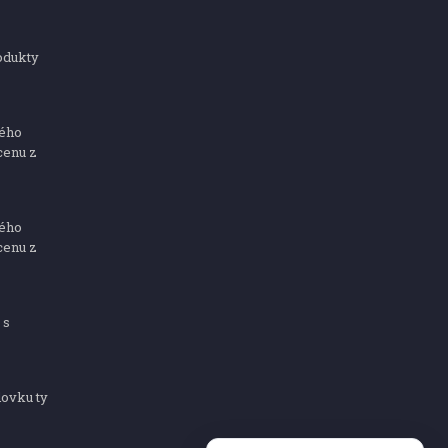
odukty
ného
cenu z
ného
cenu z
 s
dovku ty