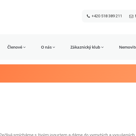
+420 518 389 211
Členové
O nás
Zákaznický klub
Nemovito
!). Pečlivě smícháme s živým jogurtem a dáme do vymytých a vysušených