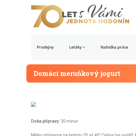
Prodejny
Letáky
Nabídka práce
Domácí meruňkový jogurt
Doba přípravy:
30 minut
Mléko ohřejeme na teplotu 35 až 40° Celsia (ne vyšší