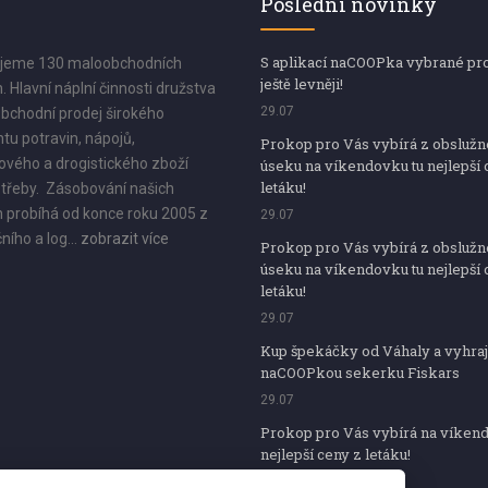
Poslední novinky
S aplikací naCOOPka vybrané pr
jeme 130 maloobchodních
ještě levněji!
. Hlavní náplní činnosti družstva
29.07
bchodní prodej širokého
tu potravin, nápojů,
Prokop pro Vás vybírá z obsluž
vého a drogistického zboží
úseku na víkendovku tu nejlepší 
letáku!
třeby. Zásobování našich
 probíhá od konce roku 2005 z
29.07
ního a log...
zobrazit více
Prokop pro Vás vybírá z obsluž
úseku na víkendovku tu nejlepší 
letáku!
29.07
Kup špekáčky od Váhaly a vyhraj
naCOOPkou sekerku Fiskars
29.07
Prokop pro Vás vybírá na víken
nejlepší ceny z letáku!
29.07