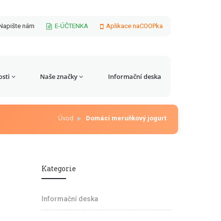
Napište nám
E-ÚČTENKA
Aplikace naCOOPka
sti
Naše značky
Informační deska
Úvod
Domácí meruňkový jogurt
Kategorie
Informační deska