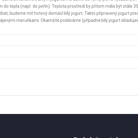
do tepla (např. do peřin). Teplota prostředí by přitom měla být stále 35 
at, budeme mít hotový domácí bílý jogurt. Takto připravený jogurt pře
jenými meruňkami. Okamžitě podáváme (případně bílý jogurt skladuj