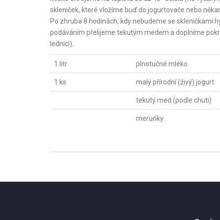
skleniček, které vložíme buď do jogurtovače nebo někam 
Po zhruba 8 hodinách, kdy nebudeme se skleničkami hýb
podáváním přelijeme tekutým medem a doplníme pokrá
lednici).
1 litr
plnotučné mléko
1 ks
malý přírodní (živý) jogurt
tekutý med (podle chuti)
meruňky