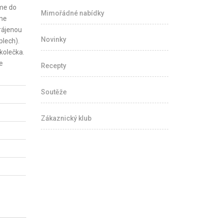
eme do
Mimořádné nabídky
áme
rájenou
Novinky
plech).
kolečka.
e
Recepty
Soutěže
Zákaznický klub