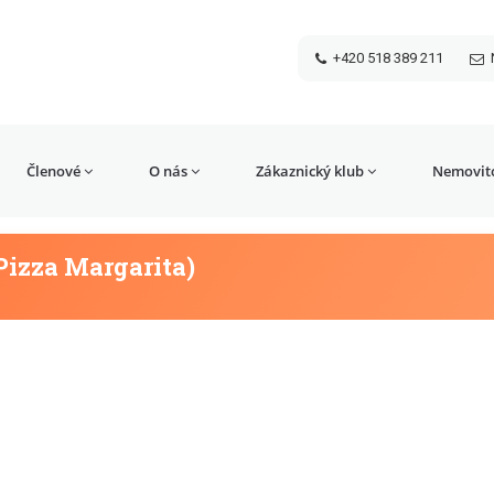
+420 518 389 211
Členové
O nás
Zákaznický klub
Nemovito
(Pizza Margarita)