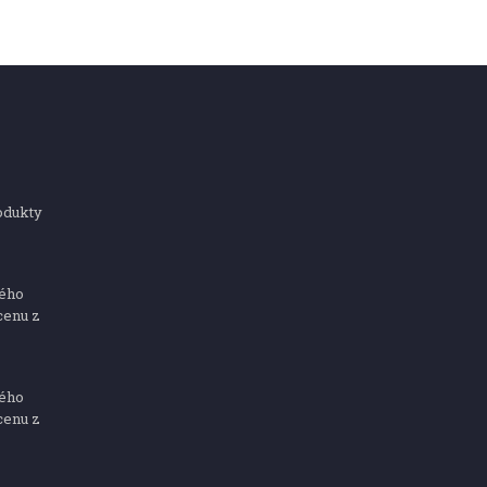
odukty
ného
cenu z
ného
cenu z