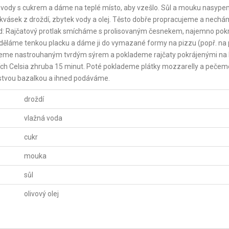
 vody s cukrem a dáme na teplé místo, aby vzešlo. Sůl a mouku nasyp
ý kvásek z droždí, zbytek vody a olej. Těsto dobře propracujeme a nech
lad: Rajčatový protlak smícháme s prolisovaným česnekem, najemno pok
é uděláme tenkou placku a dáme ji do vymazané formy na pizzu (popř. na 
peme nastrouhaným tvrdým sýrem a poklademe rajčaty pokrájenými na 
ích Celsia zhruba 15 minut. Poté poklademe plátky mozzarelly a pečem
rstvou bazalkou a ihned podáváme.
droždí
vlažná voda
cukr
mouka
sůl
olivový olej