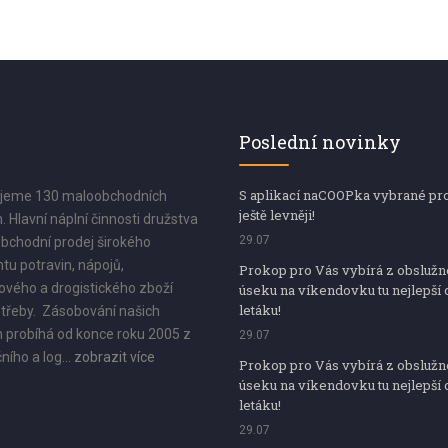
Poslední novinky
S aplikací naCOOPka vybrané pr
jeme 130 maloobchodních
ještě levněji!
. Hlavní náplní činnosti družstva
29.07
bchodní prodej širokého
tu potravin, nápojů,
Prokop pro Vás vybírá z obsluž
vého a drogistického zboží
úseku na víkendovku tu nejlepší 
letáku!
třeby. Zásobování našich
 probíhá od konce roku 2005 z
29.07
ního a log...
zobrazit více
Prokop pro Vás vybírá z obsluž
úseku na víkendovku tu nejlepší 
letáku!
29.07