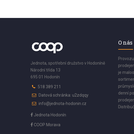
O nás
Provozu
Jednota, spotřební družstvo v Hodoníně
prodejen
Národní třída 13
je maloo
695 01 Hodonín
sortimen
průmyslo
518 389 211
denní po
Datová schránka: u2zdqqy
prodejen
info@jednota-hodonin.cz
Distribuč
Jednota Hodonín
COOP Morava