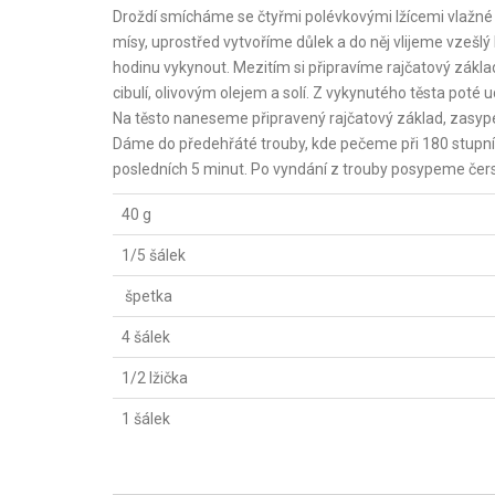
Droždí smícháme se čtyřmi polévkovými lžícemi vlažné
mísy, uprostřed vytvoříme důlek a do něj vlijeme vzešl
hodinu vykynout. Mezitím si připravíme rajčatový zák
cibulí, olivovým olejem a solí. Z vykynutého těsta pot
Na těsto naneseme připravený rajčatový základ, zasy
Dáme do předehřáté trouby, kde pečeme při 180 stupn
posledních 5 minut. Po vyndání z trouby posypeme če
40 g
1/5 šálek
špetka
4 šálek
1/2 lžička
1 šálek