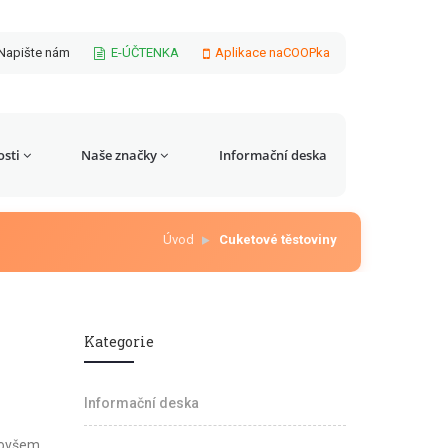
Napište nám
E-ÚČTENKA
Aplikace naCOOPka
sti
Naše značky
Informační deska
Úvod
Cuketové těstoviny
Kategorie
Informační deska
, ovšem