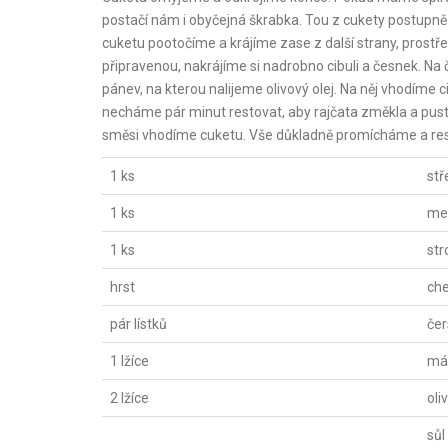
postačí nám i obyčejná škrabka. Tou z cukety postupn
cuketu pootočíme a krájíme zase z další strany, pros
připravenou, nakrájíme si nadrobno cibuli a česnek. Na
pánev, na kterou nalijeme olivový olej. Na něj vhodíme
necháme pár minut restovat, aby rajčata změkla a pus
směsi vhodíme cuketu. Vše důkladně promícháme a r
1 ks
stř
1 ks
men
1 ks
str
hrst
che
pár lístků
čer
1 lžíce
má
2 lžíce
oli
sůl