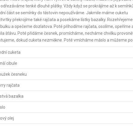
ě odřezáváme tenké dlouhé plátky. Vždy když se prokrájíme až k semínk
třední část se semínky do těstovin nepoužíváme. Jakmile máme cuketu
 čtvrtky překrojíme také rajčata a posekáme lístky bazalky. Rozehřejeme 
 cibulku a opečeme dozlatova. Poté přihodíme rajčata, osolíme, opeříme 
tila šťávu. Poté přidáme česnek, promícháme, necháme chvilku provonět
estujeme, dokud cuketa nezměkne. Poté vmícháme máslo a můžeme po
ední cuketa
ší cibule
oužek česneku
rry rajčata
stvá bazalka
slo
vový olej