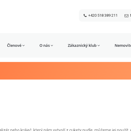
+420 518 389 211
Členové
O nás
Zákaznický klub
Nemovito
zér nebo kráječ, který nám vytvoří z cukety nudle, můžeme jej použít