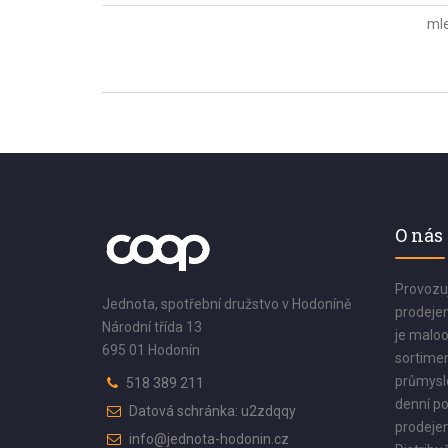
mle
O nás
Provozu
Jednota, spotřební družstvo v Hodoníně
prodejen
Národní třída 13
je maloo
695 01 Hodonín
sortimen
průmyslo
518 389 211
denní po
Datová schránka: u2zdqqy
prodejen
info@jednota-hodonin.cz