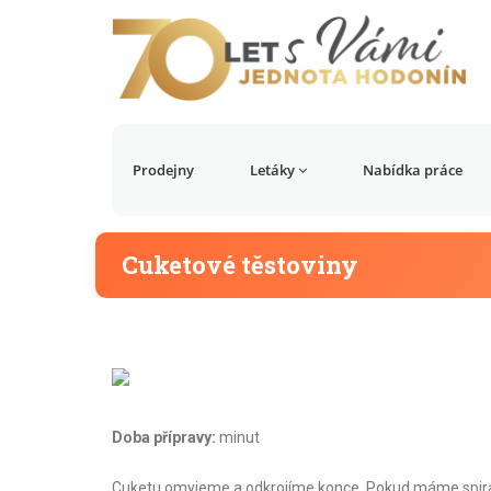
Prodejny
Letáky
Nabídka práce
Cuketové těstoviny
Doba přípravy:
minut
Cuketu omyjeme a odkrojíme konce. Pokud máme spirali