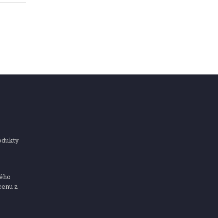
odukty
ného
cenu z