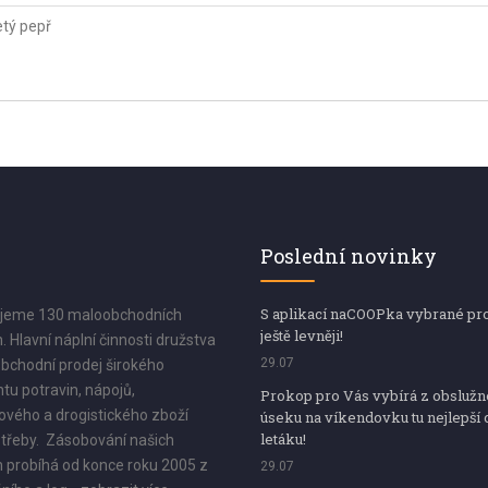
tý pepř
Poslední novinky
S aplikací naCOOPka vybrané pr
jeme 130 maloobchodních
ještě levněji!
. Hlavní náplní činnosti družstva
29.07
bchodní prodej širokého
tu potravin, nápojů,
Prokop pro Vás vybírá z obsluž
vého a drogistického zboží
úseku na víkendovku tu nejlepší 
letáku!
třeby. Zásobování našich
 probíhá od konce roku 2005 z
29.07