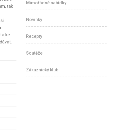
Mimořádné nabídky
ům, tak
Novinky
si
a
 a ke
Recepty
dávat.
Soutěže
Zákaznický klub