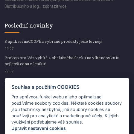
Distribučního a log...
zobrazit více
Poslední novinky
S aplikací naCOOPka vybrané produkty ještě levněji!
29.07
Prokop pro Vás vybírá z obslužného úseku na víkendovku tu
nejlepší cenu z letáku!
29.07
Prokop pro Vás vybírá z obslužného úseku na víkendovku tu
nejlepší cenu z letáku!
Souhlas s použitím COOKIES
29.07
Pro správnou funkci webu a jeho optimalizaci
Kup špekáčky od Váhaly a vyhraj s naCOOPkou sekerku Fiskars
používáme soubory cookies. Některé cookies soubory
jsou technicky nezbytné, jiné soubory cookies se
29.07
používají pro analytické a marketingové účely. K jejich
Prokop pro Vás vybírá na víkendovku ty nejlepší ceny z letáku!
využívání potřebujeme váš souhlas.
29.07
Upravit nastavení cookies