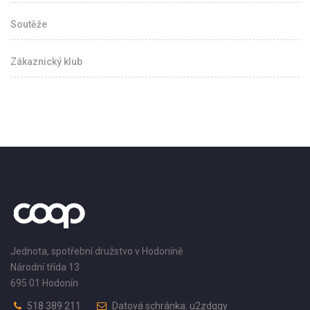
Soutěže
Zákaznický klub
Jednota, spotřební družstvo v Hodoníně
Národní třída 13
695 01 Hodonín
518 389 211
Datová schránka: u2zdqqy