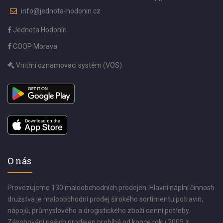
info@jednota-hodonin.cz
Jednota Hodonín
COOP Morava
Vnitřní oznamovací systém (VOS)
O nás
Provozujeme 130 maloobchodních prodejen. Hlavní náplní činnosti
družstva je maloobchodní prodej širokého sortimentu potravin,
nápojů, průmyslového a drogistického zboží denní potřeby.
Zásobování našich prodejen probíhá od konce roku 2005 z