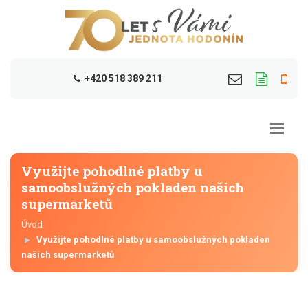
+420 518 389 211
Využijte pohodlné platby u
samoobslužných pokladen našich
supermarketů
Úvod
Využijte pohodlné platby u samoobslužných pokladen
našich supermarketů