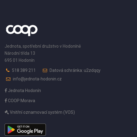
Jednota, spotřební družstvo v Hodoníně
Národní třída 13
695 01 Hodonín
518 389 211
Datová schránka: u2zdqqy
info@jednota-hodonin.cz
Jednota Hodonín
COOP Morava
Vnitřní oznamovací systém (VOS)