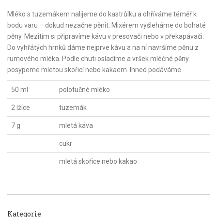
Mléko s tuzemákem nalijeme do kastrůlku a ohříváme téměř k
bodu varu – dokud nezačne pěnit. Mixérem vyšleháme do bohaté
pěny. Mezitím si připravíme kávu v presovači nebo v překapávači.
Do vyhřátých hrnků dáme nejprve kávu a na ní navršíme pěnu z
rumového mléka. Podle chuti osladíme a vršek mléčné pěny
posypeme mletou skořicí nebo kakaem. Ihned podáváme.
50 ml
polotučné mléko
2 lžíce
tuzemák
7 g
mletá káva
cukr
mletá skořice nebo kakao
Kategorie