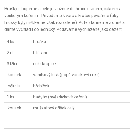
Hrušky oloupeme a celé je vložíme do hrnce s vínem, cukrem a
veškerým kořením. Přivedeme k varu a krátce povaříme (aby
hrušky byly měkké, ne však rozvařené). Poté stáhneme z ohně a
dáme vychladit do ledničky. Podáváme vychlazené jako dezert.
4 ks
hruška
2 dl
bílé víno
3 lžíce
cukr krupice
kousek
vanilkový lusk (popř. vanilkový cukr)
několik
hřebíček
1 ks
badyán (hvězdičkové koření)
kousek
muškátový oříšek celý