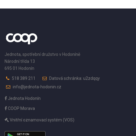
Jednota, spotřební družstvo v Hodoníně
Národní třída 13
695 01 Hodonín
518 389 211
Datová schránka: u2zdqqy
info@jednota-hodonin.cz
Jednota Hodonín
COOP Morava
Vnitřní oznamovací systém (VOS)