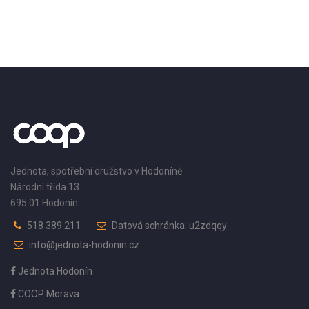
Jednota, spotřební družstvo v Hodoníně
Národní třída 13
695 01 Hodonín
518 389 211
Datová schránka: u2zdqqy
info@jednota-hodonin.cz
Jednota Hodonín
COOP Morava