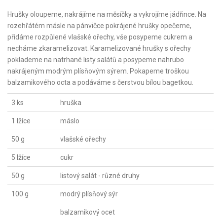
Hrušky oloupeme, nakrájíme na měsíčky a vykrojíme jádřince. Na
rozehřátém másle na pánvičce pokrájené hrušky opečeme,
přidáme rozpůlené vlašské ořechy, vše posypeme cukrem a
necháme zkaramelizovat. Karamelizované hrušky s ořechy
poklademe na natrhané listy salátů a posypeme nahrubo
nakrájeným modrým plísňovým sýrem. Pokapeme troškou
balzamikového octa a podáváme s čerstvou bílou bagetkou.
3 ks
hruška
1 lžíce
máslo
50 g
vlašské ořechy
5 lžíce
cukr
50 g
listový salát - různé druhy
100 g
modrý plísňový sýr
balzamikový ocet