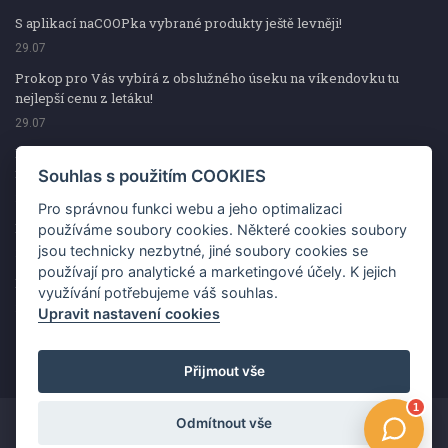
S aplikací naCOOPka vybrané produkty ještě levněji!
29.07
Prokop pro Vás vybírá z obslužného úseku na víkendovku tu
nejlepší cenu z letáku!
29.07
Prokop pro Vás vybírá z obslužného úseku na víkendovku tu
nejlepší cenu z letáku!
Souhlas s použitím COOKIES
29.07
Pro správnou funkci webu a jeho optimalizaci
Kup špekáčky od Váhaly a vyhraj s naCOOPkou sekerku Fiskars
používáme soubory cookies. Některé cookies soubory
jsou technicky nezbytné, jiné soubory cookies se
29.07
používají pro analytické a marketingové účely. K jejich
Prokop pro Vás vybírá na víkendovku ty nejlepší ceny z letáku!
využívání potřebujeme váš souhlas.
29.07
Upravit nastavení cookies
Přijmout vše
Odmítnout vše
Copyright ©2026 Jednota, spotřební družstvo v Hodoníně