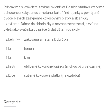
Připravíme si dvě čisté zavírací skleničky. Do nich střídavě vrstvíme
ochucenou zakysanou smetanu, kukuřičné lupínky a pokrájené
ovoce. Navrch zasypeme kokosovými plátky a skleničky
uzavřeme. Dáme do chladničky a nezapomeneme si je vzít na
výlet, jako svačinku do práce či dát dětem do školy.
2 kelímky
zakysaná smetana Dobrůtka
1 ks
banán
1 ks
kiwi
2 hrsti
oblíbené kukuřičné lupínky (mohou být i celozrnné)
2 lžíce
sušené kokosové plátky (na ozdobu)
Kategorie