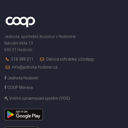
Jednota, spotřební družstvo v Hodoníně
Národní třída 13
695 01 Hodonín
518 389 211
Datová schránka: u2zdqqy
info@jednota-hodonin.cz
Jednota Hodonín
COOP Morava
Vnitřní oznamovací systém (VOS)