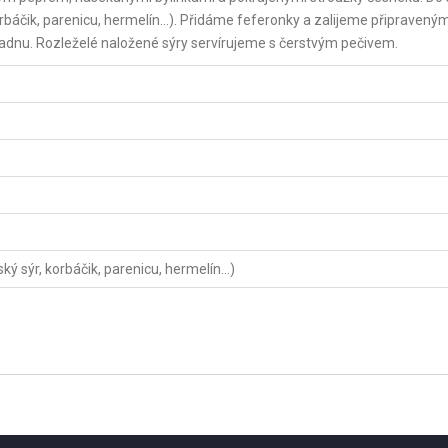
orbáčik, parenicu, hermelín…). Přidáme feferonky a zalijeme připravený
adnu. Rozleželé naložené sýry servírujeme s čerstvým pečivem.
ý sýr, korbáčik, parenicu, hermelín...)