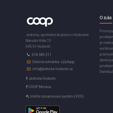
O nás
Provozu
Jednota, spotřební družstvo v Hodoníně
prodejen
Národní třída 13
je maloo
695 01 Hodonín
sortimen
průmyslo
518 389 211
denní po
Datová schránka: u2zdqqy
prodejen
info@jednota-hodonin.cz
Distribuč
Jednota Hodonín
COOP Morava
Vnitřní oznamovací systém (VOS)