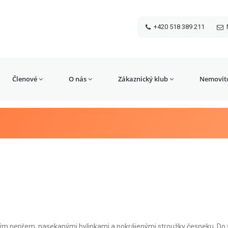
+420 518 389 211
Členové
O nás
Zákaznický klub
Nemovito
lým pepřem, nasekanými bylinkami a pokrájenými stroužky česneku. Do 