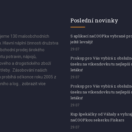
Poslední novinky
S aplikací naCOOPka vybrané pr
jeme 130 maloobchodních
ještě levněji!
. Hlavní náplní činnosti družstva
29.07
bchodní prodej širokého
tu potravin, nápojů,
Prokop pro Vás vybírá z obsluž
vého a drogistického zboží
úseku na víkendovku tu nejlepší 
letáku!
třeby. Zásobování našich
 probíhá od konce roku 2005 z
29.07
ního a log...
zobrazit více
Prokop pro Vás vybírá z obsluž
úseku na víkendovku tu nejlepší 
letáku!
29.07
Kup špekáčky od Váhaly a vyhraj
naCOOPkou sekerku Fiskars
29.07