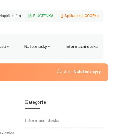
Napište nám
E-ÚČTENKA
Aplikace naCOOPka
sti
Naše značky
Informační deska
Úvod
Naložené sýry
Kategorie
Informační deska
sklenice