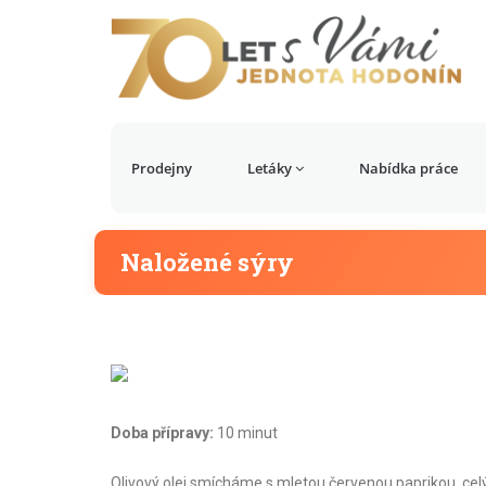
Prodejny
Letáky
Nabídka práce
Naložené sýry
Doba přípravy:
10 minut
Olivový olej smícháme s mletou červenou paprikou, ce