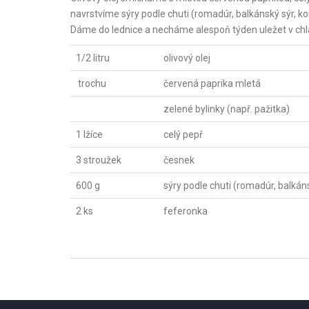
navrstvíme sýry podle chuti (romadúr, balkánský sýr, k
Dáme do lednice a necháme alespoň týden uležet v chl
1/2 litru
olivový olej
trochu
červená paprika mletá
zelené bylinky (např. pažitka)
1 lžíce
celý pepř
3 stroužek
česnek
600 g
sýry podle chuti (romadúr, balkánsk
2 ks
feferonka