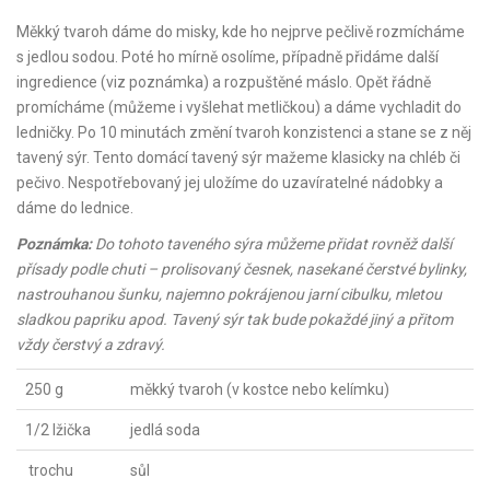
Měkký tvaroh dáme do misky, kde ho nejprve pečlivě rozmícháme
s jedlou sodou. Poté ho mírně osolíme, případně přidáme další
ingredience (viz poznámka) a rozpuštěné máslo. Opět řádně
promícháme (můžeme i vyšlehat metličkou) a dáme vychladit do
ledničky. Po 10 minutách změní tvaroh konzistenci a stane se z něj
tavený sýr. Tento domácí tavený sýr mažeme klasicky na chléb či
pečivo. Nespotřebovaný jej uložíme do uzavíratelné nádobky a
dáme do lednice.
Poznámka:
Do tohoto taveného sýra můžeme přidat rovněž další
přísady podle chuti – prolisovaný česnek, nasekané čerstvé bylinky,
nastrouhanou šunku, najemno pokrájenou jarní cibulku, mletou
sladkou papriku apod. Tavený sýr tak bude pokaždé jiný a přitom
vždy čerstvý a zdravý.
250 g
měkký tvaroh (v kostce nebo kelímku)
1/2 lžička
jedlá soda
trochu
sůl