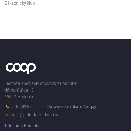
Zákaznický klub
Jednota, spotřební družstvo v Hodoníně
Národní třída 13
695 01 Hodonín
518 389 211
Datová schránka: u2zdqqy
info@jednota-hodonin.cz
Jednota Hodonín