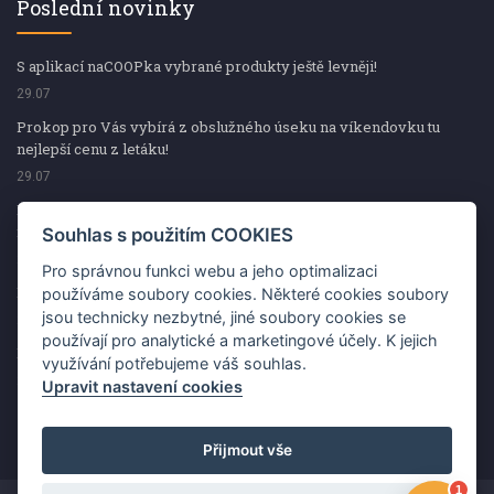
Poslední novinky
S aplikací naCOOPka vybrané produkty ještě levněji!
29.07
Prokop pro Vás vybírá z obslužného úseku na víkendovku tu
nejlepší cenu z letáku!
29.07
Prokop pro Vás vybírá z obslužného úseku na víkendovku tu
nejlepší cenu z letáku!
Souhlas s použitím COOKIES
29.07
Pro správnou funkci webu a jeho optimalizaci
Kup špekáčky od Váhaly a vyhraj s naCOOPkou sekerku Fiskars
používáme soubory cookies. Některé cookies soubory
jsou technicky nezbytné, jiné soubory cookies se
29.07
používají pro analytické a marketingové účely. K jejich
Prokop pro Vás vybírá na víkendovku ty nejlepší ceny z letáku!
využívání potřebujeme váš souhlas.
29.07
Upravit nastavení cookies
Přijmout vše