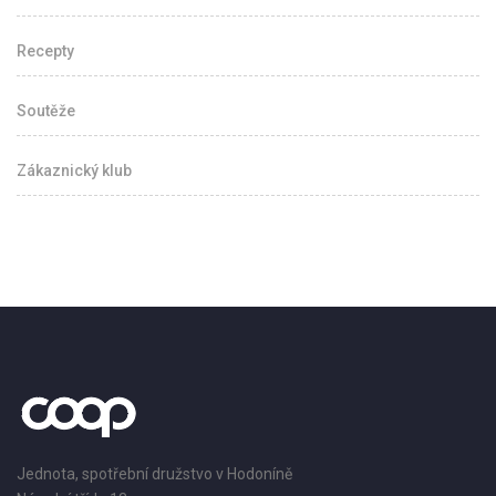
Recepty
Soutěže
Zákaznický klub
Jednota, spotřební družstvo v Hodoníně