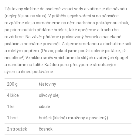
Těstoviny vložíme do osolené vroucí vody a vaříme je dle návodu
(nejlepší jsou na skus). V průběhu jejich vaření si na pánvičce
rozpálíme olej a osmahneme na něm nadrobno pokrájenou cibuli,
po pár minutách přidáme hrášek, také opečeme a trochu ho
rozdrtíme. Na závěr přidáme i prolisovaný česnek a nasekané
pistácie a necháme provonět. Zalijeme smetanou a dochutíme solí
a mletým pepřem. (Pozor, pokud jsme použili solené pistácie, již
nesolíme!) Vzniklou směs vmícháme do slitých uvařených špaget
a nandáme na talíře. Každou porci přesypeme strouhaným
sýrem a ihned podáváme.
200 g
těstoviny
4 lžíce
olivový olej
1 ks
cibule
1 hrst
hrášek (klidně i mražený a povolený)
2 stroužek
česnek