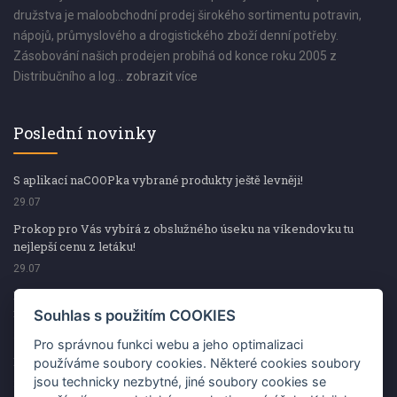
družstva je maloobchodní prodej širokého sortimentu potravin,
nápojů, průmyslového a drogistického zboží denní potřeby.
Zásobování našich prodejen probíhá od konce roku 2005 z
Distribučního a log...
zobrazit více
Poslední novinky
S aplikací naCOOPka vybrané produkty ještě levněji!
29.07
Prokop pro Vás vybírá z obslužného úseku na víkendovku tu
nejlepší cenu z letáku!
29.07
Prokop pro Vás vybírá z obslužného úseku na víkendovku tu
nejlepší cenu z letáku!
Souhlas s použitím COOKIES
29.07
Pro správnou funkci webu a jeho optimalizaci
Kup špekáčky od Váhaly a vyhraj s naCOOPkou sekerku Fiskars
používáme soubory cookies. Některé cookies soubory
jsou technicky nezbytné, jiné soubory cookies se
29.07