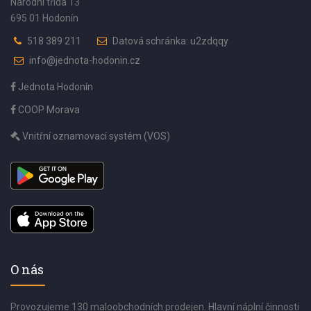
Národní třída 13
695 01 Hodonín
518 389 211
Datová schránka: u2zdqqy
info@jednota-hodonin.cz
Jednota Hodonín
COOP Morava
Vnitřní oznamovací systém (VOS)
O nás
Provozujeme 130 maloobchodních prodejen. Hlavní náplní činnosti