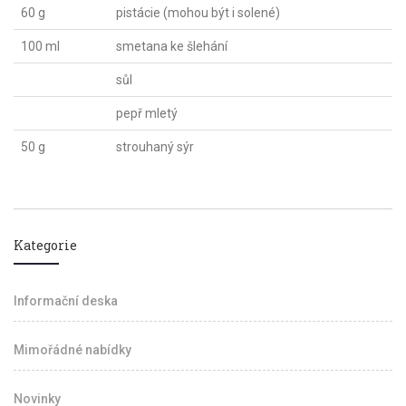
60 g
pistácie (mohou být i solené)
100 ml
smetana ke šlehání
sůl
pepř mletý
50 g
strouhaný sýr
Kategorie
Informační deska
Mimořádné nabídky
Novinky