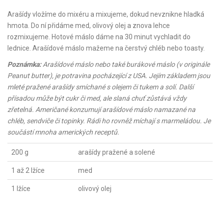
Arašídy vložíme do mixéru a mixujeme, dokud nevznikne hladká
hmota. Do ní přidáme med, olivový olej a znova lehce
rozmixujeme. Hotové máslo dáme na 30 minut vychladit do
lednice. Arašídové máslo mažeme na čerstvý chléb nebo toasty.
Poznámka:
Arašídové máslo nebo také burákové máslo (v originále
Peanut butter), je potravina pocházející z USA. Jejím základem jsou
mleté pražené arašídy smíchané s olejem či tukem a solí. Další
přísadou může být cukr či med, ale slaná chuť zůstává vždy
zřetelná. Američané konzumují arašídové máslo namazané na
chléb, sendviče či topinky. Rádi ho rovněž míchají s marmeládou. Je
součástí mnoha amerických receptů.
200 g
arašídy pražené a solené
1 až 2 lžíce
med
1 lžíce
olivový olej