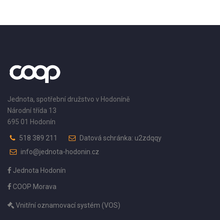
Jednota, spotřební družstvo v Hodoníně
Národní třída 13
695 01 Hodonín
518 389 211
Datová schránka: u2zdqqy
info@jednota-hodonin.cz
Jednota Hodonín
COOP Morava
Vnitřní oznamovací systém (VOS)