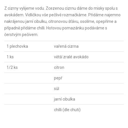
Z cizrny vylijeme vodu. Zcezenou cizrnu dáme do misky spolu s
avokádem. Vidličkou vše pečlivě rozmačkáme. Přidáme najemno
nakrájenou jarní cibulku, citronovou šťávu, osolíme, opepříme a
případně přidáme chilli. Hotovou pomazánku podáváme s
čerstvým pečivem.
1 plechovka
vařená cizrna
1 ks
větší zralé avokádo
1/2 ks
citron
pepř
sůl
jarní cibulka
chilli (dle chuti)