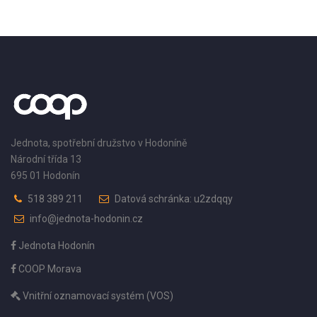
Jednota, spotřební družstvo v Hodoníně
Národní třída 13
695 01 Hodonín
518 389 211
Datová schránka: u2zdqqy
info@jednota-hodonin.cz
Jednota Hodonín
COOP Morava
Vnitřní oznamovací systém (VOS)