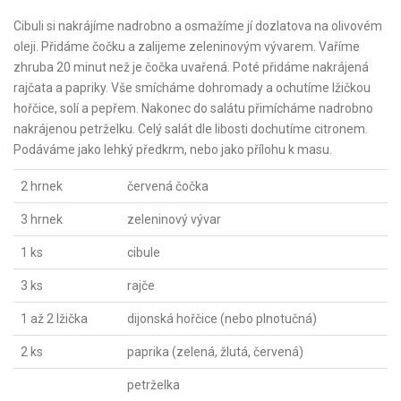
Cibuli si nakrájíme nadrobno a osmažíme jí dozlatova na olivovém
oleji. Přidáme čočku a zalijeme zeleninovým vývarem. Vaříme
zhruba 20 minut než je čočka uvařená. Poté přidáme nakrájená
rajčata a papriky. Vše smícháme dohromady a ochutíme lžičkou
hořčice, solí a pepřem. Nakonec do salátu přimícháme nadrobno
nakrájenou petrželku. Celý salát dle libosti dochutíme citronem.
Podáváme jako lehký předkrm, nebo jako přílohu k masu.
2 hrnek
červená čočka
3 hrnek
zeleninový vývar
1 ks
cibule
3 ks
rajče
1 až 2 lžička
dijonská hořčice (nebo plnotučná)
2 ks
paprika (zelená, žlutá, červená)
petrželka