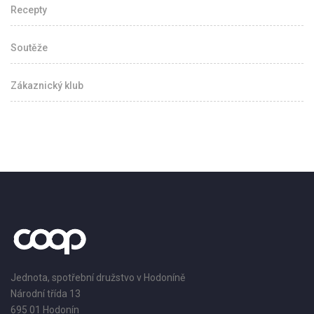
Recepty
Soutěže
Zákaznický klub
Jednota, spotřební družstvo v Hodoníně
Národní třída 13
695 01 Hodonín