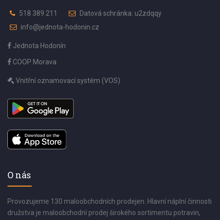
518 389 211
Datová schránka: u2zdqqy
info@jednota-hodonin.cz
Jednota Hodonín
COOP Morava
Vnitřní oznamovací systém (VOS)
O nás
Provozujeme 130 maloobchodních prodejen. Hlavní náplní činnosti
družstva je maloobchodní prodej širokého sortimentu potravin,