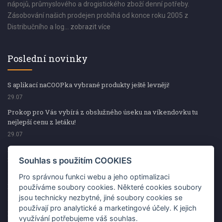
nápojů, průmyslového a drogistického zboží denní potřeby.
Zásobování našich prodejen probíhá od konce roku 2005 z
Distribučního a log...
zobrazit více
Poslední novinky
S aplikací naCOOPka vybrané produkty ještě levněji!
29.07
Prokop pro Vás vybírá z obslužného úseku na víkendovku tu
nejlepší cenu z letáku!
29.07
Prokop pro Vás vybírá z obslužného úseku na víkendovku tu
nejlepší cenu z letáku!
Souhlas s použitím COOKIES
29.07
Pro správnou funkci webu a jeho optimalizaci
Kup špekáčky od Váhaly a vyhraj s naCOOPkou sekerku Fiskars
používáme soubory cookies. Některé cookies soubory
jsou technicky nezbytné, jiné soubory cookies se
29.07
používají pro analytické a marketingové účely. K jejich
Prokop pro Vás vybírá na víkendovku ty nejlepší ceny z letáku!
využívání potřebujeme váš souhlas.