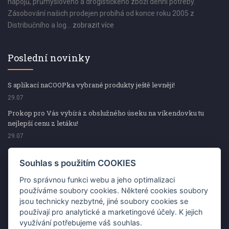
nápojů, průmyslového a drogistického zboží denní potřeby.
Zásobování našich prodejen probíhá od konce roku 2005 z
Distribučního a log...
zobrazit více
Poslední novinky
S aplikací naCOOPka vybrané produkty ještě levněji!
29.07
Prokop pro Vás vybírá z obslužného úseku na víkendovku tu
nejlepší cenu z letáku!
29.07
Prokop pro Vás vybírá z obslužného úseku na víkendovku tu
nejlepší cenu z letáku!
Souhlas s použitím COOKIES
29.07
Pro správnou funkci webu a jeho optimalizaci
Kup špekáčky od Váhaly a vyhraj s naCOOPkou sekerku Fiskars
používáme soubory cookies. Některé cookies soubory
jsou technicky nezbytné, jiné soubory cookies se
29.07
používají pro analytické a marketingové účely. K jejich
Prokop pro Vás vybírá na víkendovku ty nejlepší ceny z letáku!
využívání potřebujeme váš souhlas.