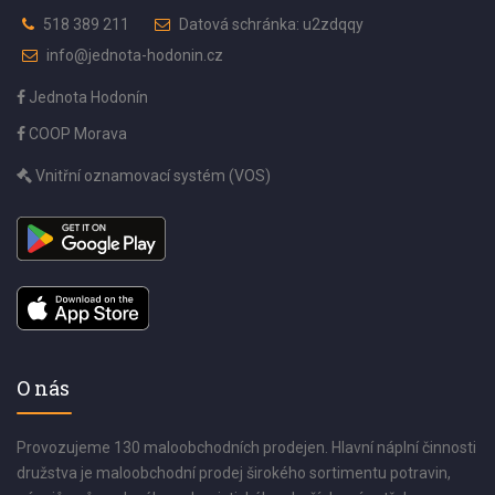
518 389 211
Datová schránka: u2zdqqy
info@jednota-hodonin.cz
Jednota Hodonín
COOP Morava
Vnitřní oznamovací systém (VOS)
O nás
Provozujeme 130 maloobchodních prodejen. Hlavní náplní činnosti
družstva je maloobchodní prodej širokého sortimentu potravin,