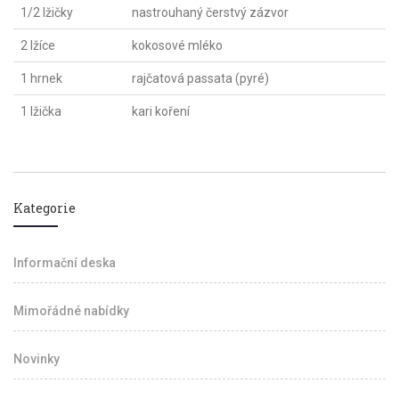
1/2 lžičky
nastrouhaný čerstvý zázvor
2 lžíce
kokosové mléko
1 hrnek
rajčatová passata (pyré)
1 lžička
kari koření
Kategorie
Informační deska
Mimořádné nabídky
Novinky