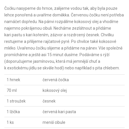
Čočku nasypeme do hrnce, zalijeme vodou tak, aby byla pouze
lehce ponořená a uvaříme doměkka. Červenou čočku není potřeba
namáčet dopředu. Na pánvi rozpálíme kokosový olej a vhodíme
najemno pokrájenou cibuli. Necháme zezlátnout a přidáme
kari pastu s kari kořením, zázvor a rozdrcený česnek. Chvilku
restujeme a přilijeme rajčatové pyré. Po chvilce také kokosové
mléko. Uvařenou čočku slijeme a přidáme na pánev. Vše společně
promícháme a ještě asi 15 minut dusíme. Podáváme s rýží
(doporučujeme jasmínovou, která má jemnější chuť a
k exotickému jídlu se skvěle hodí) nebo například s pita chlebem.
1 hrnek
červená čočka
70 ml
kokosový olej
1 stroužek
česnek
1 lžička
červená kari pasta
1 ks
menší cibule