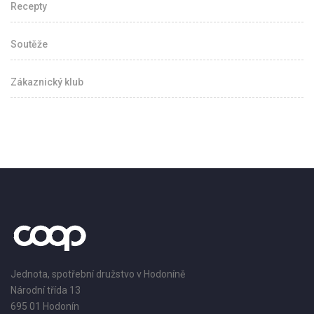
Recepty
Soutěže
Zákaznický klub
Jednota, spotřební družstvo v Hodoníně
Národní třída 13
695 01 Hodonín