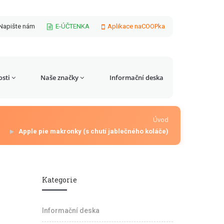
Napište nám
E-ÚČTENKA
Aplikace naCOOPka
sti
Naše značky
Informační deska
Úvod
Apple pie makronky (s chutí jablečného koláče)
Kategorie
Informační deska