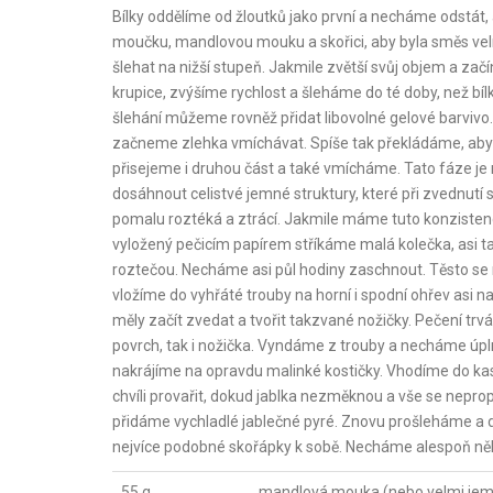
Bílky oddělíme od žloutků jako první a necháme odstát
moučku, mandlovou mouku a skořici, aby byla směs velm
šlehat na nižší stupeň. Jakmile zvětší svůj objem a za
krupice, zvýšíme rychlost a šleháme do té doby, než bíl
šlehání můžeme rovněž přidat libovolné gelové barvivo
začneme zlehka vmíchávat. Spíše tak překládáme, aby 
přisejeme i druhou část a také vmícháme. Tato fáze j
dosáhnout celistvé jemné struktury, které při zvednutí 
pomalu roztéká a ztrácí. Jakmile máme tuto konzistenc
vyložený pečicím papírem stříkáme malá kolečka, asi t
roztečou. Necháme asi půl hodiny zaschnout. Těsto se 
vložíme do vyhřáté trouby na horní i spodní ohřev asi n
měly začít zvedat a tvořit takzvané nožičky. Pečení tr
povrch, tak i nožička. Vyndáme z trouby a necháme úpl
nakrájíme na opravdu malinké kostičky. Vhodíme do ka
chvíli provařit, dokud jablka nezměknou a vše se nep
přidáme vychladlé jablečné pyré. Znovu prošleháme a
nejvíce podobné skořápky k sobě. Necháme alespoň něk
55 g
mandlová mouka (nebo velmi je