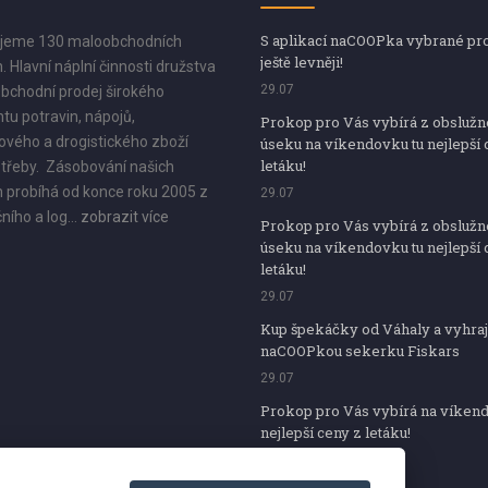
S aplikací naCOOPka vybrané pr
jeme 130 maloobchodních
ještě levněji!
. Hlavní náplní činnosti družstva
29.07
bchodní prodej širokého
tu potravin, nápojů,
Prokop pro Vás vybírá z obsluž
vého a drogistického zboží
úseku na víkendovku tu nejlepší 
letáku!
třeby. Zásobování našich
 probíhá od konce roku 2005 z
29.07
ního a log...
zobrazit více
Prokop pro Vás vybírá z obsluž
úseku na víkendovku tu nejlepší 
letáku!
29.07
Kup špekáčky od Váhaly a vyhraj
naCOOPkou sekerku Fiskars
29.07
Prokop pro Vás vybírá na víken
nejlepší ceny z letáku!
29.07