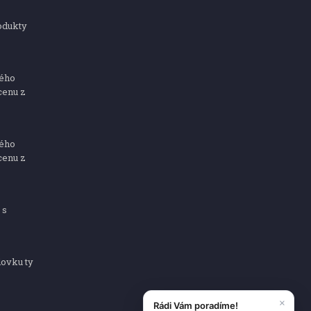
odukty
ného
cenu z
ného
cenu z
 s
dovku ty