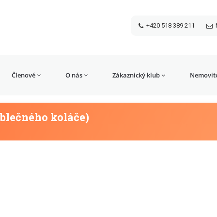
+420 518 389 211
Členové
O nás
Zákaznický klub
Nemovito
ablečného koláče)