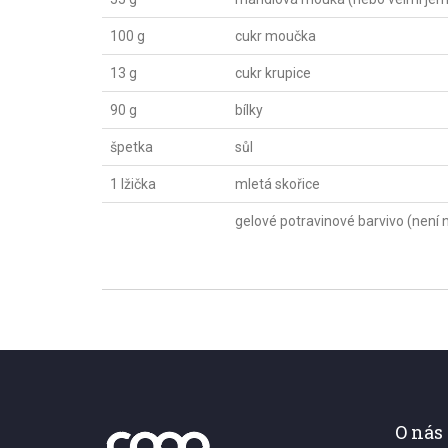
100 g
cukr moučka
13 g
cukr krupice
90 g
bílky
špetka
sůl
1 lžička
mletá skořice
gelové potravinové barvivo (není 
O nás