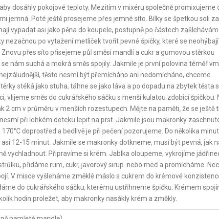
, aby dosáhly pokojové teploty. Mezitím v mixéru společně promixujeme 
i jemná. Poté ještě prosejeme přes jemné síto. Bílky se špetkou soli 
čínají vypadat asi jako pěna do koupele, postupně po částech zašlehávám
ky nezačnou po vytažení metliček tvořit pevné špičky, které se neohýbají.
. Znovu přes síto přisejeme půl směsi mandlí a cukr a gumovou stěrkou
se nám suchá a mokrá směs spojily. Jakmile je první polovina téměř vm
e nejzáludnější, těsto nesmí být přemícháno ani nedomícháno, chceme
stěrky stéká jako stuha, táhne se jako láva a po dopadu na zbytek těsta 
i, vlijeme směs do cukrářského sáčku s menší kulatou zdobicí špičkou. 
ak 2 cm v průměru v menších rozestupech. Mějte na paměti, že se ještě 
nesmí při lehkém doteku lepit na prst. Jakmile jsou makronky zaschnut
a 170°C doprostřed a bedlivě je při pečení pozorujeme. Do několika minut
vá asi 12-15 minut. Jakmile se makronky dotkneme, musí být pevná, jak n
ně vychladnout. Připravíme si krém. Jablka oloupeme, vykrojíme jádřine
strůlku, přidáme rum, cukr, javorový sirup nebo med a promícháme. N
ropojí. V misce vyšleháme změklé máslo s cukrem do krémové konzistenc
 dáme do cukrářského sáčku, kterému ustřihneme špičku. Krémem spoj
olik hodin proležet, aby makronky nasákly krém a změkly.
mně namleté mandle)