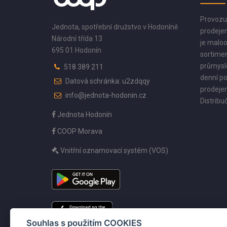
Provozu
Jednota, spotřební družstvo v Hodoníně
prodejen
Národní třída 13
je maloo
695 01 Hodonín
sortimen
průmyslo
518 389 211
denní po
Datová schránka: u2zdqqy
prodejen
info@jednota-hodonin.cz
Distribuč
Jednota Hodonín
COOP Morava
Vnitřní oznamovací systém (VOS)
Souhlas s použitím COOKIES