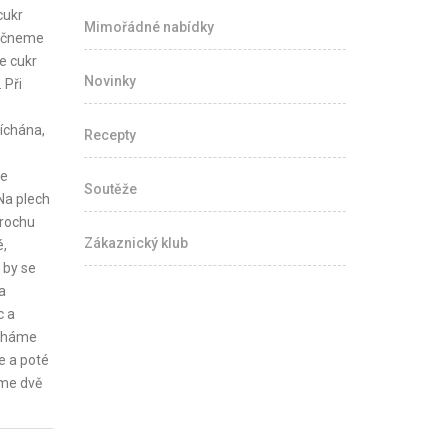
cukr
Mimořádné nabídky
začneme
e cukr
Novinky
 Při
íchána,
Recepty
se
Soutěže
Na plech
trochu
Zákaznický klub
é,
 by se
a
c a
echáme
e a poté
íme dvě