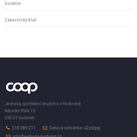
Soutěže
Zákaznický klub
Jednota, spotřební družstvo v Hodoníně
Národní třída 13
695 01 Hodonín
518 389 211
Datová schránka: u2zdqqy
info@jednota-hodonin.cz