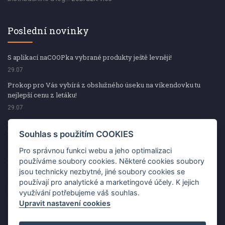
Poslední novinky
S aplikací naCOOPka vybrané produkty ještě levněji!
29.07
Prokop pro Vás vybírá z obslužného úseku na víkendovku tu
nejlepší cenu z letáku!
29.07
Prokop pro Vás vybírá z obslužného úseku na víkendovku tu
nejlepší cenu z letáku!
Souhlas s použitím COOKIES
29.07
Pro správnou funkci webu a jeho optimalizaci
Kup špekáčky od Váhaly a vyhraj s naCOOPkou sekerku Fiskars
používáme soubory cookies. Některé cookies soubory
jsou technicky nezbytné, jiné soubory cookies se
29.07
používají pro analytické a marketingové účely. K jejich
Prokop pro Vás vybírá na víkendovku ty nejlepší ceny z letáku!
využívání potřebujeme váš souhlas.
29.07
Upravit nastavení cookies