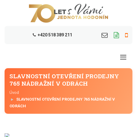
+420 518 389 211
SLAVNOSTNÍ OTEVŘENÍ PRODEJNY
765 NÁDRAŽNÍ V ODRÁCH
Úvod
SLAVNOSTNÍ OTEVŘENÍ PRODEJNY 765 NÁDRAŽNÍ V
ODRÁCH