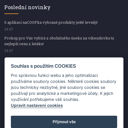
Poslední novinky
S aplikací naCOOPka vybrané produkty ještě levněji!
29.07
Prokop pro Vás vybírá z obslužného úseku na víkendovku tu
nejlepší cenu z letáku!
29.07
Prokop pro Vás vybírá z obslužného úseku na víkendovku tu
nejlepší cenu z letáku!
Souhlas s použitím COOKIES
29.07
Pro správnou funkci webu a jeho optimalizaci
Kup špekáčky od Váhaly a vyhraj s naCOOPkou sekerku Fiskars
používáme soubory cookies. Některé cookies soubory
jsou technicky nezbytné, jiné soubory cookies se
29.07
používají pro analytické a marketingové účely. K jejich
Prokop pro Vás vybírá na víkendovku ty nejlepší ceny z letáku!
využívání potřebujeme váš souhlas.
29.07
Upravit nastavení cookies
Přijmout vše