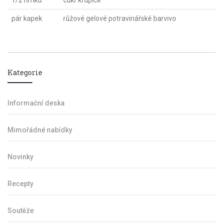
1/2 hrnku
cukr krupice
pár kapek
růžové gelové potravinářské barvivo
Kategorie
Informační deska
Mimořádné nabídky
Novinky
Recepty
Soutěže