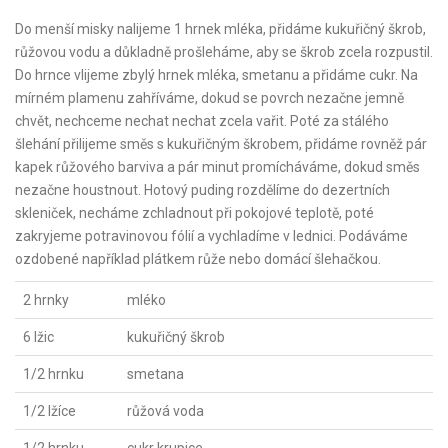
Do menší misky nalijeme 1 hrnek mléka, přidáme kukuřičný škrob,
růžovou vodu a důkladně prošleháme, aby se škrob zcela rozpustil.
Do hrnce vlijeme zbylý hrnek mléka, smetanu a přidáme cukr. Na
mírném plamenu zahříváme, dokud se povrch nezačne jemně
chvět, nechceme nechat nechat zcela vařit. Poté za stálého
šlehání přilijeme směs s kukuřičným škrobem, přidáme rovněž pár
kapek růžového barviva a pár minut promícháváme, dokud směs
nezačne houstnout. Hotový puding rozdělíme do dezertních
skleniček, necháme zchladnout při pokojové teplotě, poté
zakryjeme potravinovou fólií a vychladíme v lednici. Podáváme
ozdobené například plátkem růže nebo domácí šlehačkou.
2 hrnky
mléko
6 lžic
kukuřičný škrob
1/2 hrnku
smetana
1/2 lžíce
růžová voda