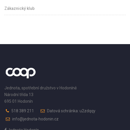
Zákaznický klub
Jednota, spotřební družstvo v Hodoníně
Národní třída 13
695 01 Hodonín
518 389 211
Datová schránka: u2zdqqy
info@jednota-hodonin.cz