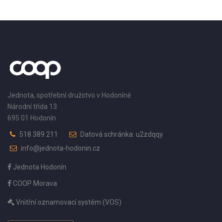
Jednota, spotřební družstvo v Hodoníně
Národní třída 13
695 01 Hodonín
518 389 211
Datová schránka: u2zdqqy
info@jednota-hodonin.cz
Jednota Hodonín
COOP Morava
Vnitřní oznamovací systém (VOS)