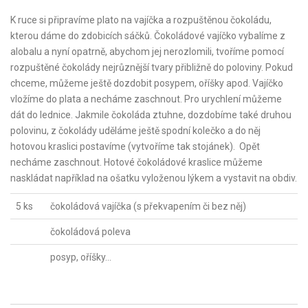
K ruce si připravíme plato na vajíčka a rozpuštěnou čokoládu,
kterou dáme do zdobicích sáčků. Čokoládové vajíčko vybalíme z
alobalu a nyní opatrně, abychom jej nerozlomili, tvoříme pomocí
rozpuštěné čokolády nejrůznější tvary přibližně do poloviny. Pokud
chceme, můžeme ještě dozdobit posypem, oříšky apod. Vajíčko
vložíme do plata a necháme zaschnout. Pro urychlení můžeme
dát do lednice. Jakmile čokoláda ztuhne, dozdobíme také druhou
polovinu, z čokolády uděláme ještě spodní kolečko a do něj
hotovou kraslici postavíme (vytvoříme tak stojánek). Opět
necháme zaschnout. Hotové čokoládové kraslice můžeme
naskládat například na ošatku vyloženou lýkem a vystavit na obdiv.
5 ks
čokoládová vajíčka (s překvapením či bez něj)
čokoládová poleva
posyp, oříšky...