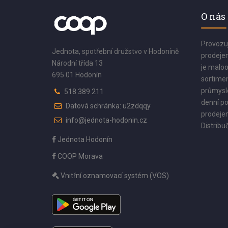
O nás
Provozu
Jednota, spotřební družstvo v Hodoníně
prodejen
Národní třída 13
je maloo
695 01 Hodonín
sortimen
průmyslo
518 389 211
denní po
Datová schránka: u2zdqqy
prodejen
info@jednota-hodonin.cz
Distribuč
Jednota Hodonín
COOP Morava
Vnitřní oznamovací systém (VOS)