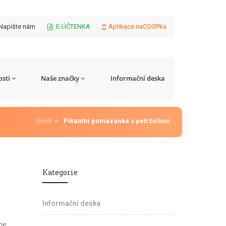
Napište nám
E-ÚČTENKA
Aplikace naCOOPka
sti
Naše značky
Informační deska
Úvod
Pikantní pomazánka s petrželkou
Kategorie
Informační deska
me,