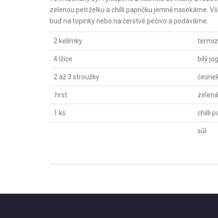
zelenou petrželku a chilli papričku jemně nasekáme.
buď na topinky nebo na čerstvé pečivo a podáváme.
2 kelímky
termiz
4 lžíce
bílý jo
2 až 3 stroužky
česne
hrst
zelená
1 ks
chilli 
sůl