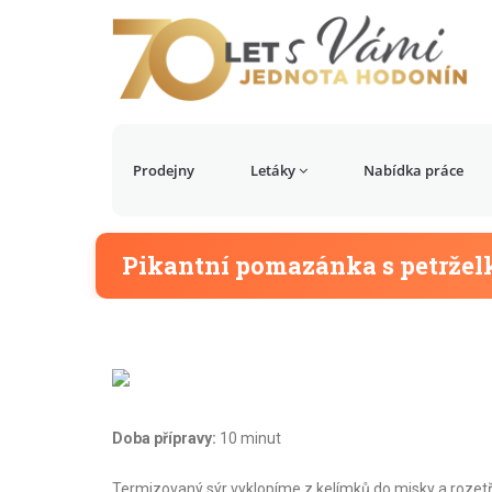
Prodejny
Letáky
Nabídka práce
Pikantní pomazánka s petržel
Doba přípravy:
10 minut
Termizovaný sýr vyklopíme z kelímků do misky a rozet