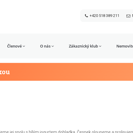
+420 518 389 211
Členové
O nás
Zákaznický klub
Nemovito
kou
řeme jej spolu s bílým jogurtem dohladka. Česnek oloupeme a prolisuje