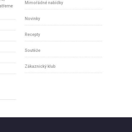
Mimořádné nabídky
natřeme
Novinky
Recepty
Soutěže
Zákaznický klub