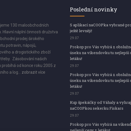
Poslední novinky
S aplikací naCOOPka vybrané pr
jeme 130 maloobchodních
ještě levněji!
. Hlavní náplní činnosti družstva
29.07
bchodní prodej širokého
tu potravin, nápojů,
Prokop pro Vás vybírá z obsluž
vého a drogistického zboží
úseku na víkendovku tu nejlepší 
letáku!
třeby. Zásobování našich
 probíhá od konce roku 2005 z
29.07
ního a log...
zobrazit více
Prokop pro Vás vybírá z obsluž
úseku na víkendovku tu nejlepší 
letáku!
29.07
Kup špekáčky od Váhaly a vyhraj
naCOOPkou sekerku Fiskars
29.07
Prokop pro Vás vybírá na víken
nejlepší ceny z letáku!