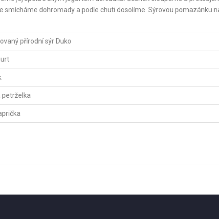
 Vše smícháme dohromady a podle chuti dosolíme. Sýrovou pomazánku 
ovaný přírodní sýr Duko
gurt
k
 petrželka
paprička