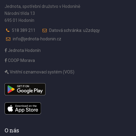
Jednota, spotřební družstvo v Hodoníně
Národní třída 13
695 01 Hodonín
518 389 211
Datová schránka: u2zdqqy
info@jednota-hodonin.cz
Jednota Hodonín
COOP Morava
Vnitřní oznamovací systém (VOS)
O nás