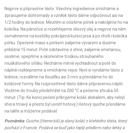
Nejprve si připravíme těsto: Všechny ingredience smícháme a
zpracujeme dohromady a vzniklé těsto dáme odpočinout asi na
1/2 hodiny do lednice. Mezitím si očistíme pórek a nakrájíme ho na
kolečka. Na pánvičce si rozehřejeme olivový olej a nejprve na něm
osmahneme na kostičky pokrájená kuřecí prsa a po chvíli i kolečka
pórku. Opečené maso s pórkem zalijeme vývarem a dusíme
přibližně 15 minut. Poté odstavíme z ohně, zalijeme smetanou,
osolíme, opepříme a okořeníme troškou strouhaného
muškátového oříšku. Necháme mírně vychladnout a poté do
náplně rozklepneme a vmícháme vejce. Nyní si vyndáme těsto z
lednice, rozválíme na tloušťku asi 3 mm a přendáme ho do
koláčové formy. Na rozprostřené těsto dáme připravenou náplň.
Vložíme do trouby předehřáté na 200 °C a pečeme zhruba 50
minut. (Tip: Ke konci pečení přikryjeme koláč alobalem, aby nebyl
shora tmavý a přesto byl uvnitř hotový.) Hotový quiche přendáme
na talíře a můžeme podávat.
Poznámka:
Quiche (čteme kiš) je slaný koláč z křehkého těsta, který
pochází z Francie. Podává se buď jako teplý předkrm nebo lehký a