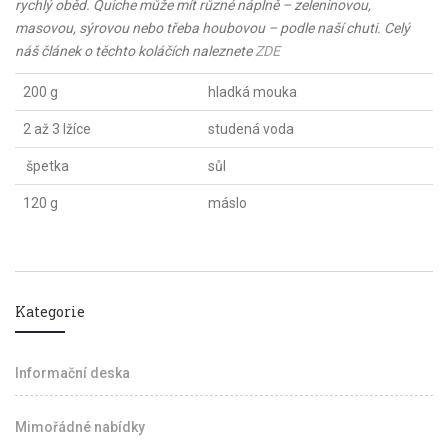
rychlý oběd. Quiche může mít různé náplně – zeleninovou,
masovou, sýrovou nebo třeba houbovou – podle naší chuti. Celý
náš článek o těchto koláčích naleznete
ZDE
200 g
hladká mouka
2 až 3 lžíce
studená voda
špetka
sůl
120 g
máslo
Kategorie
Informační deska
Mimořádné nabídky