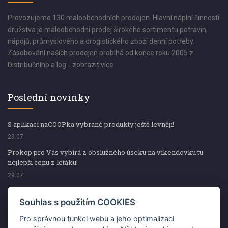
Provozujeme 130 maloobchodních prodejen. Hlavní náplní činnosti
družstva je maloobchodní prodej širokého sortimentu potravin,
nápojů, průmyslového a drogistického zboží denní potřeby.
Zásobování našich prodejen probíhá od konce roku 2005 z
Distribučního a log...
zobrazit více
Poslední novinky
S aplikací naCOOPka vybrané produkty ještě levněji!
29.07
Prokop pro Vás vybírá z obslužného úseku na víkendovku tu
nejlepší cenu z letáku!
29.07
Prokop pro Vás vybírá z obslužného úseku na víkendovku tu
nejlepší cenu z letáku!
Souhlas s použitím COOKIES
29.07
Pro správnou funkci webu a jeho optimalizaci