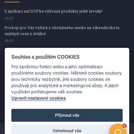
S aplikací naCOOPka vybrané produkty ještě levněji!
29.07
Prokop pro Vás vybírá z obslužného úseku na víkendovku tu
nejlepší cenu z letáku!
29.07
Prokop pro Vás vybírá z obslužného úseku na víkendovku tu
nejlepší cenu z letáku!
Souhlas s použitím COOKIES
29.07
Pro správnou funkci webu a jeho optimalizaci
Kup špekáčky od Váhaly a vyhraj s naCOOPkou sekerku Fiskars
používáme soubory cookies. Některé cookies soubory
jsou technicky nezbytné, jiné soubory cookies se
29.07
používají pro analytické a marketingové účely. K jejich
Prokop pro Vás vybírá na víkendovku ty nejlepší ceny z letáku!
využívání potřebujeme váš souhlas.
29.07
Upravit nastavení cookies
Přijmout vše
Odmítnout vše
Copyright ©2026 Jednota, spotřební družstvo v Hodoníně