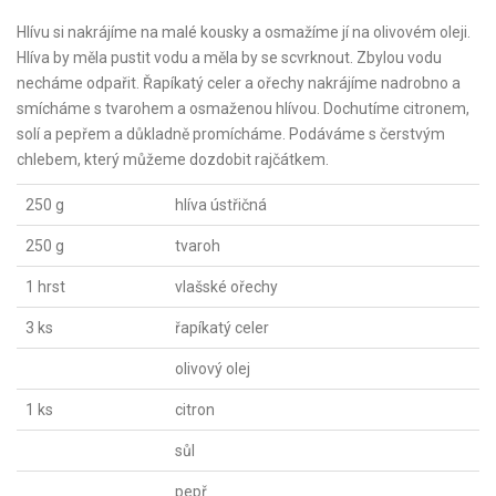
Hlívu si nakrájíme na malé kousky a osmažíme jí na olivovém oleji.
Hlíva by měla pustit vodu a měla by se scvrknout. Zbylou vodu
necháme odpařit. Řapíkatý celer a ořechy nakrájíme nadrobno a
smícháme s tvarohem a osmaženou hlívou. Dochutíme citronem,
solí a pepřem a důkladně promícháme. Podáváme s čerstvým
chlebem, který můžeme dozdobit rajčátkem.
250 g
hlíva ústřičná
250 g
tvaroh
1 hrst
vlašské ořechy
3 ks
řapíkatý celer
olivový olej
1 ks
citron
sůl
pepř