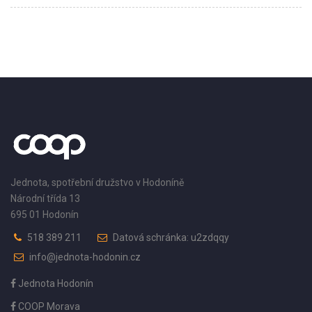
Jednota, spotřební družstvo v Hodoníně
Národní třída 13
695 01 Hodonín
518 389 211
Datová schránka: u2zdqqy
info@jednota-hodonin.cz
Jednota Hodonín
COOP Morava