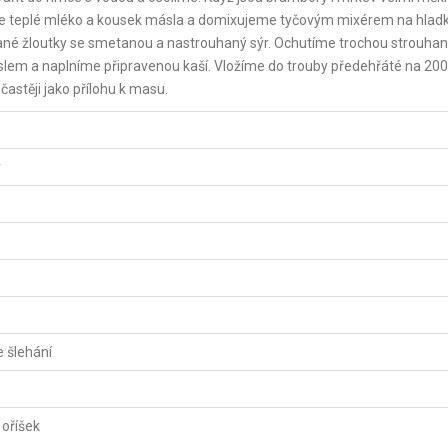
me teplé mléko a kousek másla a domixujeme tyčovým mixérem na hladk
né žloutky se smetanou a nastrouhaný sýr. Ochutíme trochou strouha
em a naplníme připravenou kaší. Vložíme do trouby předehřáté na 200
stěji jako přílohu k masu.
v
 šlehání
oříšek