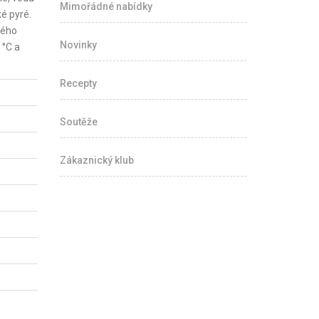
Mimořádné nabídky
é pyré.
ného
Novinky
 °C a
Recepty
Soutěže
Zákaznický klub