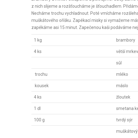
z nich slijeme a rozšťoucháme je šťouchadlem. Přidá
Necháme trochu vychladnout. Poté vmícháme rozšleha
muškátového oříšku. Zapékací misky si vymažeme másl
zapékáme asi 15 minut. Zapečenou kaši podáváme nejča
1 kg
brambory
4 ks
větší mrke
sůl
trochu
mléko
kousek
máslo
4 ks
žloutek
1 dl
smetana ke
100 g
tvrdý sýr
muškátový 