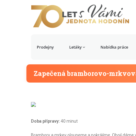
Prodejny
Letáky
Nabídka práce
Zapečená bramborovo-mrkvov
Doba přípravy:
40 minut
Brambory a mrkev oloupeme a pokrájíme. Obojí dáme va