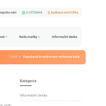
Napište nám
E-ÚČTENKA
Aplikace naCOOPka
sti
Naše značky
Informační deska
Úvod
Zapečená bramborovo-mrkvová kaše
Kategorie
Informační deska
ké, vodu