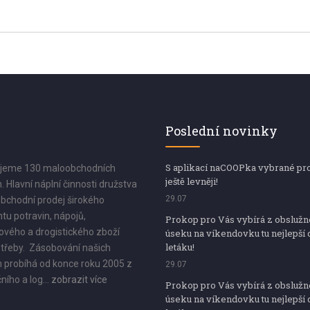
Poslední novinky
S aplikací naCOOPka vybrané pr
jeme 130 maloobchodních
ještě levněji!
. Hlavní náplní činnosti družstva
29.07
bchodní prodej širokého
tu potravin, nápojů,
Prokop pro Vás vybírá z obsluž
vého a drogistického zboží
úseku na víkendovku tu nejlepší 
letáku!
třeby. Zásobování našich
 probíhá od konce roku 2005 z
29.07
ního a log...
zobrazit více
Prokop pro Vás vybírá z obsluž
úseku na víkendovku tu nejlepší 