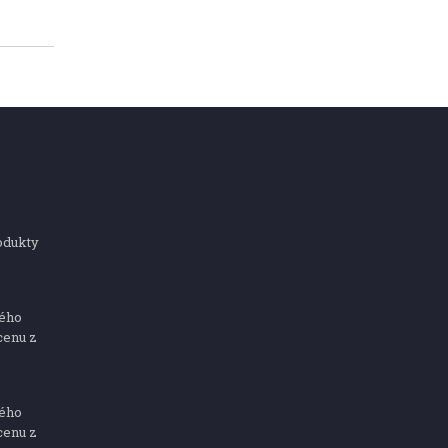
odukty
ného
cenu z
ného
cenu z