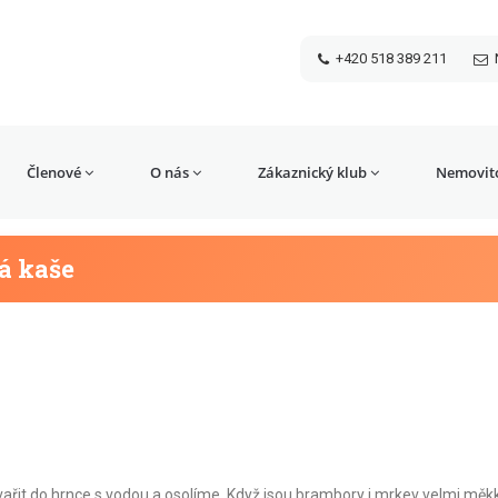
+420 518 389 211
Členové
O nás
Zákaznický klub
Nemovito
á kaše
řit do hrnce s vodou a osolíme. Když jsou brambory i mrkev velmi měk