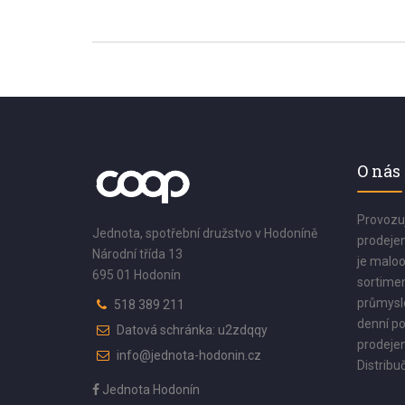
O nás
Provozu
Jednota, spotřební družstvo v Hodoníně
prodejen
Národní třída 13
je maloo
695 01 Hodonín
sortimen
průmyslo
518 389 211
denní po
Datová schránka: u2zdqqy
prodejen
info@jednota-hodonin.cz
Distribuč
Jednota Hodonín