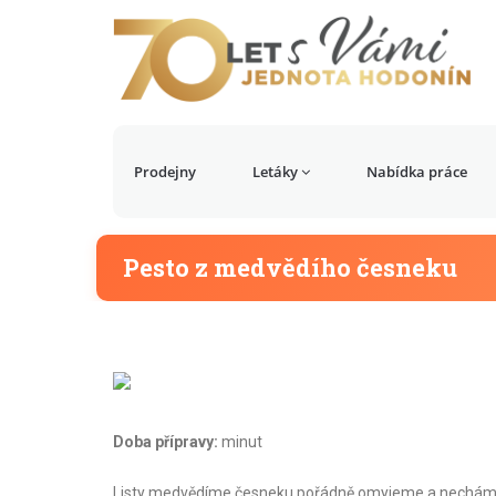
Prodejny
Letáky
Nabídka práce
Pesto z medvědího česneku
Doba přípravy:
minut
Listy medvědíme česneku pořádně omyjeme a necháme o