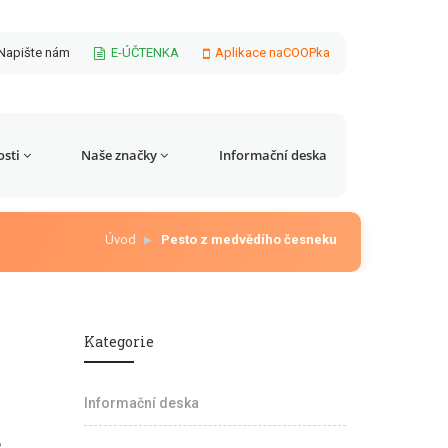
Napište nám
E-ÚČTENKA
Aplikace naCOOPka
sti
Naše značky
Informační deska
Úvod
Pesto z medvědího česneku
Kategorie
Informační deska
e