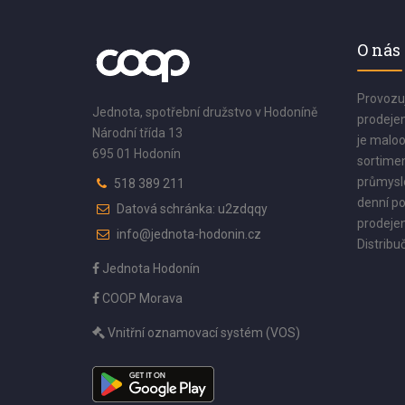
O nás
Provozu
Jednota, spotřební družstvo v Hodoníně
prodejen
Národní třída 13
je maloo
695 01 Hodonín
sortimen
průmyslo
518 389 211
denní po
Datová schránka: u2zdqqy
prodejen
info@jednota-hodonin.cz
Distribuč
Jednota Hodonín
COOP Morava
Vnitřní oznamovací systém (VOS)