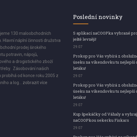
Poslední novinky
S aplikací naCOOPka vybrané pr
jeme 130 maloobchodních
ještě levněji!
. Hlavní náplní činnosti družstva
29.07
bchodní prodej širokého
tu potravin, nápojů,
Prokop pro Vás vybírá z obsluž
vého a drogistického zboží
úseku na víkendovku tu nejlepší 
letáku!
třeby. Zásobování našich
 probíhá od konce roku 2005 z
29.07
ního a log...
zobrazit více
Prokop pro Vás vybírá z obsluž
úseku na víkendovku tu nejlepší 
letáku!
29.07
Kup špekáčky od Váhaly a vyhraj
naCOOPkou sekerku Fiskars
29.07