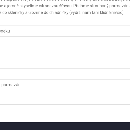
me a jemně okyselíme citronovou šťávou. Přidáme strouhaný parmazán 
 skleničky a uložíme do chladničky (vydrží nám tam klidně měsíc).
esneku
ý parmazán