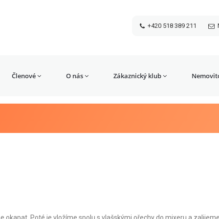
+420 518 389 211
Členové
O nás
Zákaznický klub
Nemovito
kapat. Poté je vložíme spolu s vlašskými ořechy do mixeru a zalijem