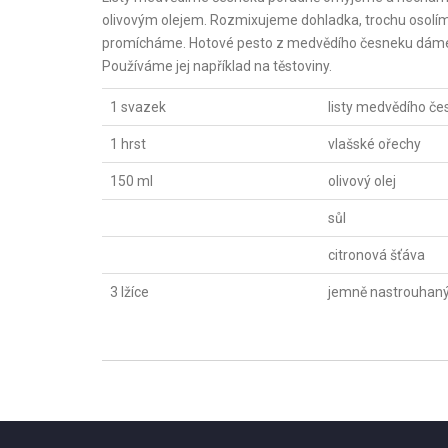
olivovým olejem. Rozmixujeme dohladka, trochu osolí
promícháme. Hotové pesto z medvědího česneku dáme do
Používáme jej například na těstoviny.
1 svazek
listy medvědího č
1 hrst
vlašské ořechy
150 ml
olivový olej
sůl
citronová šťáva
3 lžíce
jemně nastrouhan