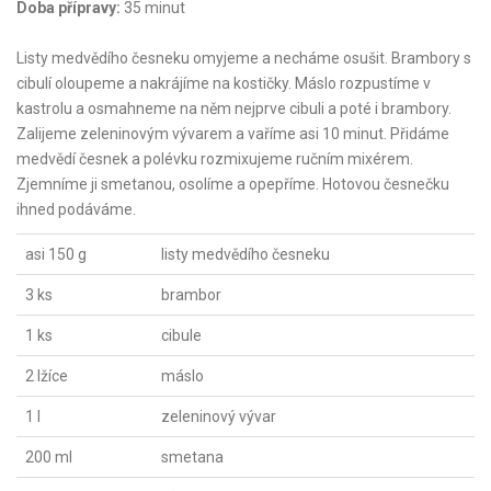
Doba přípravy:
35 minut
Listy medvědího česneku omyjeme a necháme osušit. Brambory s
cibulí oloupeme a nakrájíme na kostičky. Máslo rozpustíme v
kastrolu a osmahneme na něm nejprve cibuli a poté i brambory.
Zalijeme zeleninovým vývarem a vaříme asi 10 minut. Přidáme
medvědí česnek a polévku rozmixujeme ručním mixérem.
Zjemníme ji smetanou, osolíme a opepříme. Hotovou česnečku
ihned podáváme.
asi 150 g
listy medvědího česneku
3 ks
brambor
1 ks
cibule
2 lžíce
máslo
1 l
zeleninový vývar
200 ml
smetana