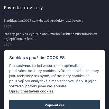
Poslední novinky
S aplikací naCOOPka vybrané produkty ještě levněji!
29.07
Prokop pro Vás vybírá z obslužného úseku na víkendovku tu
nejlepší cenu z letáku!
29.07
Prokop pro Vás vybírá z obslužného úseku na víkendovku tu
nejlepší cenu z letáku!
Souhlas s použitím COOKIES
29.07
Pro správnou funkci webu a jeho optimalizaci
Kup špekáčky od Váhaly a vyhraj s naCOOPkou sekerku Fiskars
používáme soubory cookies. Některé cookies soubory
jsou technicky nezbytné, jiné soubory cookies se
29.07
používají pro analytické a marketingové účely. K jejich
Prokop pro Vás vybírá na víkendovku ty nejlepší ceny z letáku!
využívání potřebujeme váš souhlas.
29.07
Upravit nastavení cookies
Přijmout vše