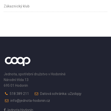
Zákaznický klub
Jednota, spotřební družstvo v Hodoníně
Národní třída 13
695 01 Hodonín
518 389 211
Datová schránka: u2zdqqy
info@jednota-hodonin.cz
Jednota Hodonín