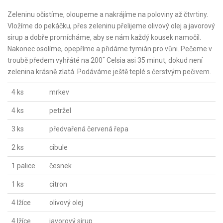
Zeleninu očistíme, oloupeme a nakrájíme na poloviny až čtvrtiny.
Vložíme do pekáčku, přes zeleninu přelijeme olivový olej a javorový
sirup a dobře promícháme, aby se nám každý kousek namočil.
Nakonec osolíme, opepříme a přidáme tymián pro vůni. Pečeme v
troubě předem vyhřáté na 200˚ Celsia asi 35 minut, dokud není
zelenina krásně zlatá. Podáváme ještě teplé s čerstvým pečivem.
4 ks
mrkev
4 ks
petržel
3 ks
předvařená červená řepa
2 ks
cibule
1 palice
česnek
1 ks
citron
4 lžíce
olivový olej
4 lžíce
javorový sirup