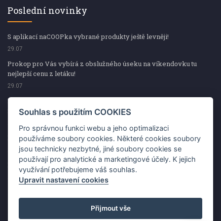
Poslední novinky
S aplikací naCOOPka vybrané produkty ještě levněji!
29.07
Prokop pro Vás vybírá z obslužného úseku na víkendovku tu
nejlepší cenu z letáku!
29.07
Prokop pro Vás vybírá z obslužného úseku na víkendovku tu
nejlepší cenu z letáku!
Souhlas s použitím COOKIES
29.07
Pro správnou funkci webu a jeho optimalizaci
Kup špekáčky od Váhaly a vyhraj s naCOOPkou sekerku Fiskars
používáme soubory cookies. Některé cookies soubory
jsou technicky nezbytné, jiné soubory cookies se
29.07
používají pro analytické a marketingové účely. K jejich
Prokop pro Vás vybírá na víkendovku ty nejlepší ceny z letáku!
využívání potřebujeme váš souhlas.
29.07
Upravit nastavení cookies
Přijmout vše