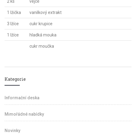
2 ks
vejce
1 lžička
vanilkový extrakt
3 lžíce
cukr krupice
1 lžíce
hladká mouka
cukr moučka
Kategorie
Informační deska
Mimořádné nabídky
Novinky