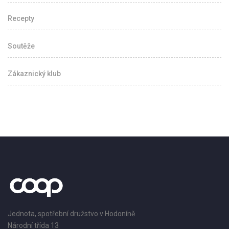
Recepty
Soutěže
Zákaznický klub
Jednota, spotřební družstvo v Hodoníně
Národní třída 13