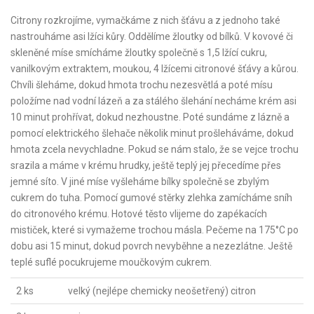
Citrony rozkrojíme, vymačkáme z nich šťávu a z jednoho také
nastrouháme asi lžíci kůry. Oddělíme žloutky od bílků. V kovové či
skleněné míse smícháme žloutky společně s 1,5 lžící cukru,
vanilkovým extraktem, moukou, 4 lžícemi citronové šťávy a kůrou.
Chvíli šleháme, dokud hmota trochu nezesvětlá a poté mísu
položíme nad vodní lázeň a za stálého šlehání necháme krém asi
10 minut prohřívat, dokud nezhoustne. Poté sundáme z lázně a
pomocí elektrického šlehače několik minut prošleháváme, dokud
hmota zcela nevychladne. Pokud se nám stalo, že se vejce trochu
srazila a máme v krému hrudky, ještě teplý jej přecedíme přes
jemné síto. V jiné míse vyšleháme bílky společně se zbylým
cukrem do tuha. Pomocí gumové stěrky zlehka zamícháme sníh
do citronového krému. Hotové těsto vlijeme do zapékacích
mističek, které si vymažeme trochou másla. Pečeme na 175°C po
dobu asi 15 minut, dokud povrch nevyběhne a nezezlátne. Ještě
teplé suflé pocukrujeme moučkovým cukrem.
2 ks
velký (nejlépe chemicky neošetřený) citron