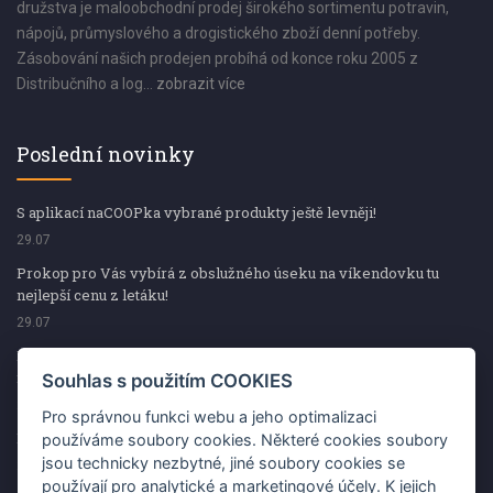
družstva je maloobchodní prodej širokého sortimentu potravin,
nápojů, průmyslového a drogistického zboží denní potřeby.
Zásobování našich prodejen probíhá od konce roku 2005 z
Distribučního a log...
zobrazit více
Poslední novinky
S aplikací naCOOPka vybrané produkty ještě levněji!
29.07
Prokop pro Vás vybírá z obslužného úseku na víkendovku tu
nejlepší cenu z letáku!
29.07
Prokop pro Vás vybírá z obslužného úseku na víkendovku tu
nejlepší cenu z letáku!
Souhlas s použitím COOKIES
29.07
Pro správnou funkci webu a jeho optimalizaci
Kup špekáčky od Váhaly a vyhraj s naCOOPkou sekerku Fiskars
používáme soubory cookies. Některé cookies soubory
jsou technicky nezbytné, jiné soubory cookies se
29.07
používají pro analytické a marketingové účely. K jejich