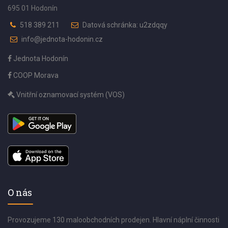
695 01 Hodonín
518 389 211
Datová schránka: u2zdqqy
info@jednota-hodonin.cz
Jednota Hodonín
COOP Morava
Vnitřní oznamovací systém (VOS)
O nás
Provozujeme 130 maloobchodních prodejen. Hlavní náplní činnosti