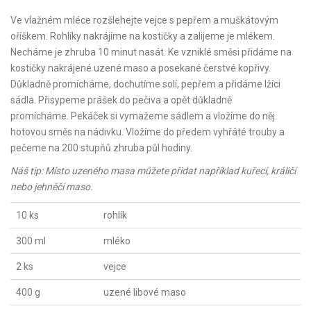
Ve vlažném mléce rozšlehejte vejce s pepřem a muškátovým
oříškem. Rohlíky nakrájíme na kostičky a zalijeme je mlékem.
Necháme je zhruba 10 minut nasát. Ke vzniklé směsi přidáme na
kostičky nakrájené uzené maso a posekané čerstvé kopřivy.
Důkladně promícháme, dochutíme solí, pepřem a přidáme lžíci
sádla. Přisypeme prášek do pečiva a opět důkladně
promícháme. Pekáček si vymažeme sádlem a vložíme do něj
hotovou směs na nádivku. Vložíme do předem vyhřáté trouby a
pečeme na 200 stupňů zhruba půl hodiny.
Náš tip: Místo uzeného masa můžete přidat například kuřecí, králičí
nebo jehněčí maso.
10 ks
rohlík
300 ml
mléko
2 ks
vejce
400 g
uzené libové maso