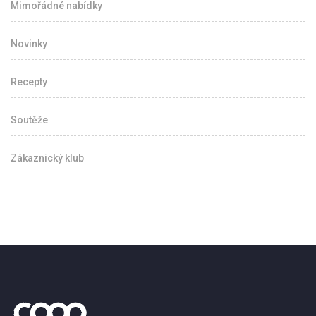
Mimořádné nabídky
Novinky
Recepty
Soutěže
Zákaznický klub