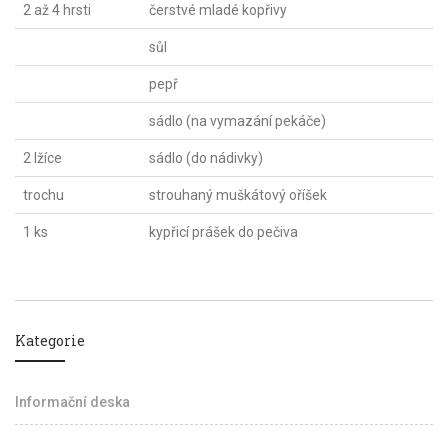
2 až 4 hrsti
čerstvé mladé kopřivy
sůl
pepř
sádlo (na vymazání pekáče)
2 lžíce
sádlo (do nádivky)
trochu
strouhaný muškátový oříšek
1 ks
kypřicí prášek do pečiva
Kategorie
Informační deska