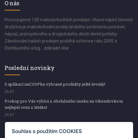
O nás
Provozujeme 130 maloobchodních prodejen. Hlavní náplní činnosti
družstva je maloobchodní prodej širokého sortimentu potravin,
nápojů, průmyslového a drogistického zboží denní potřeby.
Zásobování našich prodejen probíhá od konce roku 2005 z
Distribučního a log...
zobrazit více
Poslední novinky
S aplikací naCOOPka vybrané produkty ještě levněji!
29.07
Prokop pro Vás vybírá z obslužného úseku na víkendovku tu
nejlepší cenu z letáku!
29.07
Prokop pro Vás vybírá z obslužného úseku na víkendovku tu
nejlepší cenu z letáku!
Souhlas s použitím COOKIES