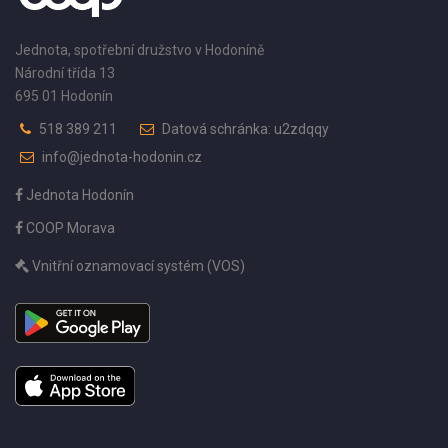
Jednota, spotřební družstvo v Hodoníně
Národní třída 13
695 01 Hodonín
518 389 211
Datová schránka: u2zdqqy
info@jednota-hodonin.cz
Jednota Hodonín
COOP Morava
Vnitřní oznamovací systém (VOS)