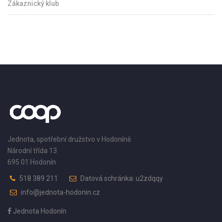
Zákaznický klub
Jednota, spotřební družstvo v Hodoníně
Národní třída 13
695 01 Hodonín
518 389 211
Datová schránka: u2zdqqy
info@jednota-hodonin.cz
Jednota Hodonín