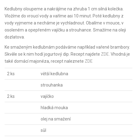
Kedlubny oloupeme a nakrájíme na zhruba 1 cm silná kolečka.
Vložíme do vroucí vody a vaříme asi 10 minut. Poté kedlubny z
vody vyjmeme a necháme je vychladnout. Obalíme v mouce, v
osoleném a opepřeném vajíčku a strouhance. Smažíme na oleji
dozlatova.
Ke smaženým kedlubnám podáváme například vařené brambory.
Skvěle se k nim hodí jogurtový dip. Recept najdete
ZDE
. Vhodná je
také domácí majonéza, recept naleznete
ZDE
2 ks
větší kedlubna
strouhanka
2 ks
vajíčko
hladká mouka
olej na smažení
sůl