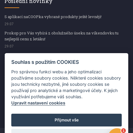
Poslední novinky
S aplikací naCOOPka vybrané produkty ještě levněji!
29.07
Prokop pro Vás vybírá z obslužného úseku na víkendovku tu
nejlepší cenu z letáku!
29.07
Prokop pro Vás vybírá z obslužného úseku na víkendovku tu
nejlepší cenu z letáku!
Souhlas s použitím COOKIES
29.07
Pro správnou funkci webu a jeho optimalizaci
Kup špekáčky od Váhaly a vyhraj s naCOOPkou sekerku Fiskars
používáme soubory cookies. Některé cookies soubory
jsou technicky nezbytné, jiné soubory cookies se
29.07
používají pro analytické a marketingové účely. K jejich
Prokop pro Vás vybírá na víkendovku ty nejlepší ceny z letáku!
využívání potřebujeme váš souhlas.
29.07
Upravit nastavení cookies
Přijmout vše