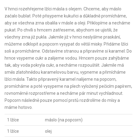
V hrnci rozehřejeme lžíci másla s olejem. Chceme, aby máslo
začalo bublat. Poté přisypeme kukuřici a důkladně promícháme,
aby se všechna zrna obalila v másle a oleji. Přiklopíme a necháme
pukat. Po chvíli s hrncem zatřeseme, abychom se ujistili, že
všechny zrna již pukla. Jakmile již v hrnci neslyšíme praskání,
můžeme odklopit a popcorn vysypat do větší misky. Přidáme lžíci
soli a promícháme. Odstavíme stranou a připravíme si karamel: Do
hrnce vsypeme cukr a zalijeme vodou. Hrncem pouze zahýbáme
tak, aby voda pokryla cukr, a necháme rozpouštět. Jakmile má
směs zlatohnědou karamelovou barvu, vypneme a přimícháme
lžíci másla. Takto připravený karamel nalijeme na popcorn,
promícháme a poté vysypeme na plech vyložený pečicím papírem,
rovnoměrně rozprostřeme a necháme pár minut vychladnout.
Popcorn následně pouze pomocí prstů rozdrolíme do mísy a
máme hotovo.
1 lžíce
máslo (na popcorn)
1 lžíce
olej