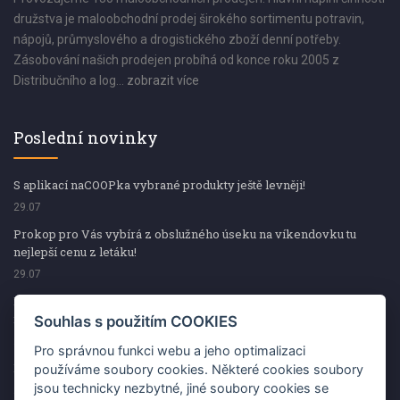
družstva je maloobchodní prodej širokého sortimentu potravin,
nápojů, průmyslového a drogistického zboží denní potřeby.
Zásobování našich prodejen probíhá od konce roku 2005 z
Distribučního a log...
zobrazit více
Poslední novinky
S aplikací naCOOPka vybrané produkty ještě levněji!
29.07
Prokop pro Vás vybírá z obslužného úseku na víkendovku tu
nejlepší cenu z letáku!
29.07
Prokop pro Vás vybírá z obslužného úseku na víkendovku tu
nejlepší cenu z letáku!
Souhlas s použitím COOKIES
29.07
Pro správnou funkci webu a jeho optimalizaci
Kup špekáčky od Váhaly a vyhraj s naCOOPkou sekerku Fiskars
používáme soubory cookies. Některé cookies soubory
jsou technicky nezbytné, jiné soubory cookies se
29.07