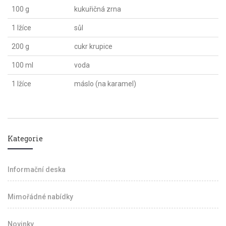
100 g
kukuřičná zrna
1 lžíce
sůl
200 g
cukr krupice
100 ml
voda
1 lžíce
máslo (na karamel)
Kategorie
Informační deska
Mimořádné nabídky
Novinky