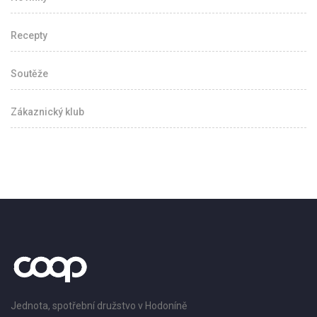
Recepty
Soutěže
Zákaznický klub
Jednota, spotřební družstvo v Hodoníně