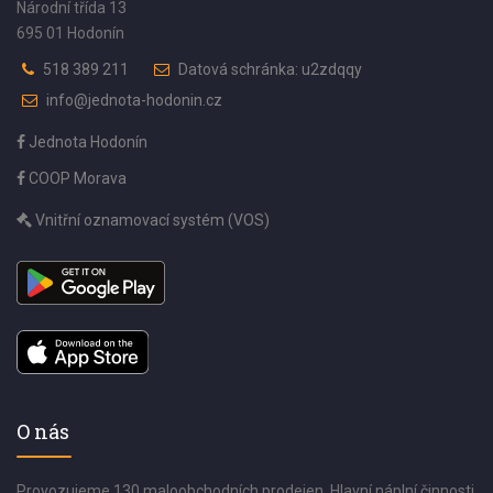
Národní třída 13
695 01 Hodonín
518 389 211
Datová schránka: u2zdqqy
info@jednota-hodonin.cz
Jednota Hodonín
COOP Morava
Vnitřní oznamovací systém (VOS)
O nás
Provozujeme 130 maloobchodních prodejen. Hlavní náplní činnosti