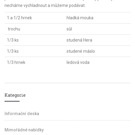
necháme vychladnout a můžeme podávat.
1 a 1/2 hrnek
hladká mouka
trochu
sůl
1/3 ks
studená Hera
1/3 ks
studené máslo
1/3 hrnek
ledová voda
Kategorie
Informační deska
Mimořádné nabídky