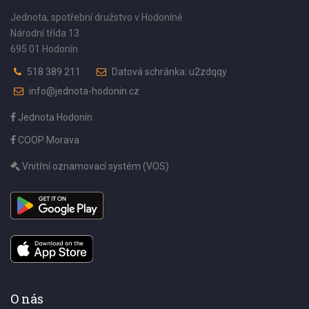
Jednota, spotřební družstvo v Hodoníně
Národní třída 13
695 01 Hodonín
518 389 211
Datová schránka: u2zdqqy
info@jednota-hodonin.cz
Jednota Hodonín
COOP Morava
Vnitřní oznamovací systém (VOS)
O nás