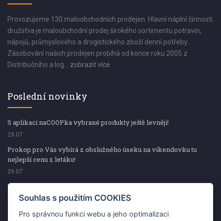
Provozujeme 130 maloobchodních prodejen. Hlavní náplní činnosti
družstva je maloobchodní prodej širokého sortimentu potravin,
nápojů, průmyslového a drogistického zboží denní potřeby.
Zásobování našich prodejen probíhá od konce roku 2005 z
Distribučního a log...
zobrazit více
Poslední novinky
S aplikací naCOOPka vybrané produkty ještě levněji!
29.07
Prokop pro Vás vybírá z obslužného úseku na víkendovku tu
nejlepší cenu z letáku!
29.07
Prokop pro Vás vybírá z obslužného úseku na víkendovku tu
nejlepší cenu z letáku!
Souhlas s použitím COOKIES
29.07
Pro správnou funkci webu a jeho optimalizaci