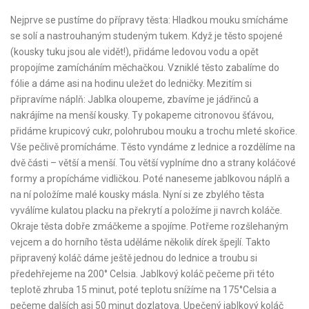
Nejprve se pustíme do přípravy těsta: Hladkou mouku smícháme
se solí a nastrouhaným studeným tukem. Když je těsto spojené
(kousky tuku jsou ale vidět!), přidáme ledovou vodu a opět
propojíme zamícháním měchačkou. Vzniklé těsto zabalíme do
fólie a dáme asi na hodinu uležet do ledničky. Mezitím si
připravíme náplň: Jablka oloupeme, zbavíme je jádřinců a
nakrájíme na menší kousky. Ty pokapeme citronovou šťávou,
přidáme krupicový cukr, polohrubou mouku a trochu mleté skořice.
Vše pečlivě promícháme. Těsto vyndáme z lednice a rozdělíme na
dvě části – větší a menší. Tou větší vyplníme dno a strany koláčové
formy a propícháme vidličkou. Poté naneseme jablkovou náplň a
na ní položíme malé kousky másla. Nyní si ze zbylého těsta
vyválíme kulatou placku na překrytí a položíme ji navrch koláče.
Okraje těsta dobře zmáčkeme a spojíme. Potřeme rozšlehaným
vejcem a do horního těsta uděláme několik dírek špejlí. Takto
připravený koláč dáme ještě jednou do lednice a troubu si
předehřejeme na 200° Celsia. Jablkový koláč pečeme při této
teplotě zhruba 15 minut, poté teplotu snížíme na 175°Celsia a
pečeme dalších asi 50 minut dozlatova. Upečený jablkový koláč