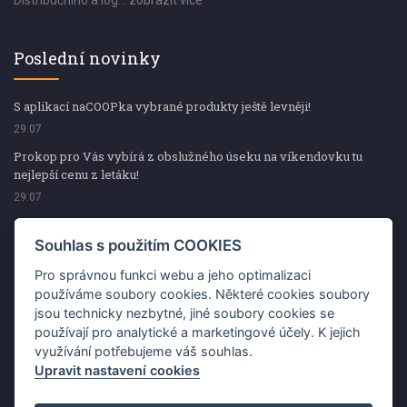
Distribučního a log...
zobrazit více
Poslední novinky
S aplikací naCOOPka vybrané produkty ještě levněji!
29.07
Prokop pro Vás vybírá z obslužného úseku na víkendovku tu
nejlepší cenu z letáku!
29.07
Prokop pro Vás vybírá z obslužného úseku na víkendovku tu
nejlepší cenu z letáku!
Souhlas s použitím COOKIES
29.07
Pro správnou funkci webu a jeho optimalizaci
Kup špekáčky od Váhaly a vyhraj s naCOOPkou sekerku Fiskars
používáme soubory cookies. Některé cookies soubory
jsou technicky nezbytné, jiné soubory cookies se
29.07
používají pro analytické a marketingové účely. K jejich
Prokop pro Vás vybírá na víkendovku ty nejlepší ceny z letáku!
využívání potřebujeme váš souhlas.
29.07
Upravit nastavení cookies