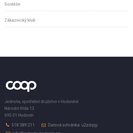
Soutěže
Zákaznický klub
Jednota, spotřební družstvo v Hodoníně
Národní třída 13
695 01 Hodonín
518 389 211
Datová schránka: u2zdqqy