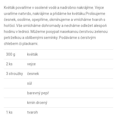
Květák povaříme v osolené vodě a nadrobno nakrájíme. Vejce
uvaříme natvrdo, nakrájíme a přidáme ke květáku.Prolisujeme
česnek, osolíme, opepříme, okmínujeme a vmícháme tvaroh s
hořčicí. Vše smícháme dohromady a necháme odležet alespoň
hodinu v lednici. Můžeme posypat nasekanou čerstvou zelenou
petrželkou a oblíbenými semínky. Podáváme s čerstvým
chlebem či plackami.
300 g
květák
2 ks
vejce
3 stroužky
česnek
sůl
barevný pepř
kmín drcený
1 ks
tvaroh