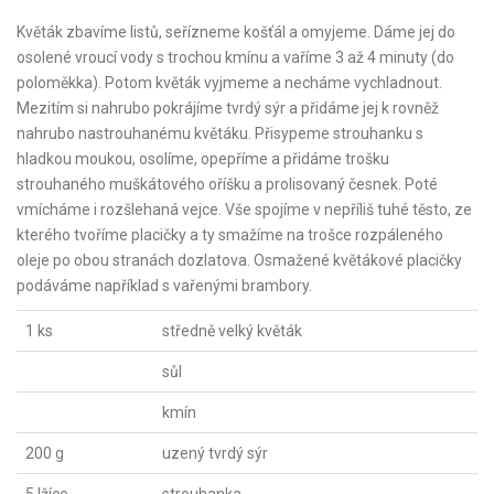
Květák zbavíme listů, seřízneme košťál a omyjeme. Dáme jej do
osolené vroucí vody s trochou kmínu a vaříme 3 až 4 minuty (do
poloměkka). Potom květák vyjmeme a necháme vychladnout.
Mezitím si nahrubo pokrájíme tvrdý sýr a přidáme jej k rovněž
nahrubo nastrouhanému květáku. Přisypeme strouhanku s
hladkou moukou, osolíme, opepříme a přidáme trošku
strouhaného muškátového oříšku a prolisovaný česnek. Poté
vmícháme i rozšlehaná vejce. Vše spojíme v nepříliš tuhé těsto, ze
kterého tvoříme placičky a ty smažíme na trošce rozpáleného
oleje po obou stranách dozlatova. Osmažené květákové placičky
podáváme například s vařenými brambory.
1 ks
středně velký květák
sůl
kmín
200 g
uzený tvrdý sýr