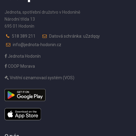
Jednota, spotřební družstvo v Hodoníně
Národní třída 13
695 01 Hodonín
518 389 211
Datová schránka: u2zdqqy
info@jednota-hodonin.cz
Jednota Hodonín
COOP Morava
Vnitřní oznamovací systém (VOS)