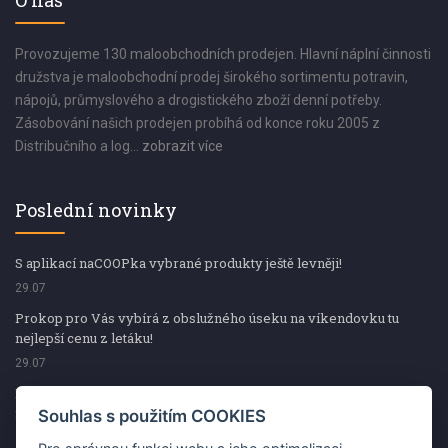
O nás
Provozujeme 130 maloobchodních prodejen. Hlavní náplní činnosti
družstva je maloobchodní prodej širokého sortimentu potravin,
nápojů, průmyslového a drogistického zboží denní potřeby.
Zásobování našich prodejen probíhá od konce roku 2005 z
Distribučního a log...
zobrazit více
Poslední novinky
S aplikací naCOOPka vybrané produkty ještě levněji!
29.07
Prokop pro Vás vybírá z obslužného úseku na víkendovku tu
nejlepší cenu z letáku!
29.07
Prokop pro Vás vybírá z obslužného úseku na víkendovku tu
nejlepší cenu z letáku!
Souhlas s použitím COOKIES
29.07