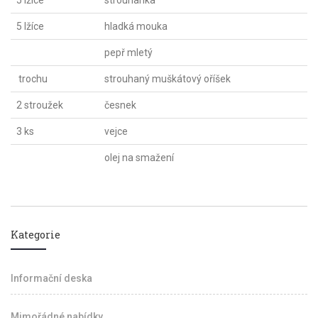
5 lžíce
strouhanka
5 lžíce
hladká mouka
pepř mletý
trochu
strouhaný muškátový oříšek
2 stroužek
česnek
3 ks
vejce
olej na smažení
Kategorie
Informační deska
Mimořádné nabídky