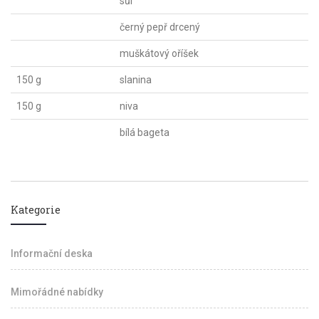
sůl
černý pepř drcený
muškátový oříšek
150 g
slanina
150 g
niva
bílá bageta
Kategorie
Informační deska
Mimořádné nabídky