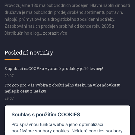
Provozujeme 130 maloobchodních prodejen. Hlavní náplní činnosti
družstva je maloobchodní prodej širokého sortimentu potravin,
nápojů, průmyslového a drogistického zboží denní potřeby.
Zásobování našich prodejen probíhá od konce roku 2005 z
Distribučního a log...
zobrazit více
Poslední novinky
S aplikací naCOOPka vybrané produkty ještě levněji!
29.07
Prokop pro Vás vybírá z obslužného úseku na víkendovku tu
nejlepší cenu z letáku!
29.07
Prokop pro Vás vybírá z obslužného úseku na víkendovku tu
nejlepší cenu z letáku!
Souhlas s použitím COOKIES
29.07
Pro správnou funkci webu a jeho optimalizaci
Kup špekáčky od Váhaly a vyhraj s naCOOPkou sekerku Fiskars
používáme soubory cookies. Některé cookies soubory