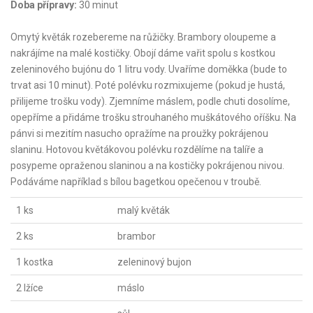
Doba přípravy:
30 minut
Omytý květák rozebereme na růžičky. Brambory oloupeme a
nakrájíme na malé kostičky. Obojí dáme vařit spolu s kostkou
zeleninového bujónu do 1 litru vody. Uvaříme doměkka (bude to
trvat asi 10 minut). Poté polévku rozmixujeme (pokud je hustá,
přilijeme trošku vody). Zjemníme máslem, podle chuti dosolíme,
opepříme a přidáme trošku strouhaného muškátového oříšku. Na
pánvi si mezitím nasucho opražíme na proužky pokrájenou
slaninu. Hotovou květákovou polévku rozdělíme na talíře a
posypeme opraženou slaninou a na kostičky pokrájenou nivou.
Podáváme například s bílou bagetkou opečenou v troubě.
1 ks
malý květák
2 ks
brambor
1 kostka
zeleninový bujon
2 lžíce
máslo