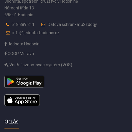
Jednota, spotřební družstvo v Hodoníně
Národní třída 13
695 01 Hodonín
518 389 211
Datová schránka: u2zdqqy
info@jednota-hodonin.cz
Jednota Hodonín
COOP Morava
Vnitřní oznamovací systém (VOS)
O nás