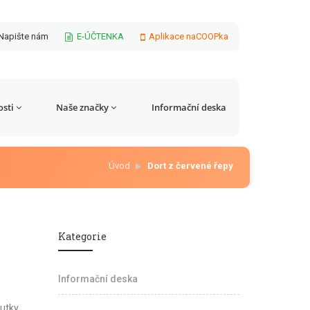
Napište nám
E-ÚČTENKA
Aplikace naCOOPka
sti
Naše značky
Informační deska
Úvod
Dort z červené řepy
Kategorie
Informační deska
outky