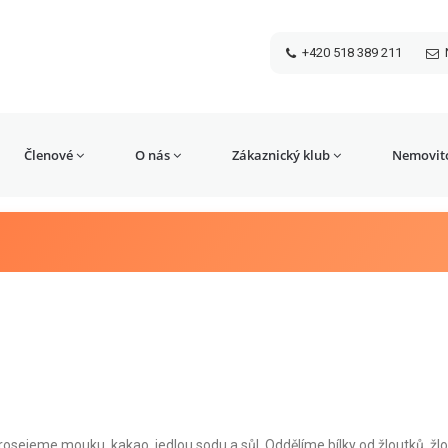
+420 518 389 211
Členové
O nás
Zákaznický klub
Nemovito
ejeme mouku, kakao, jedlou sodu a sůl. Oddělíme bílky od žloutků, žl