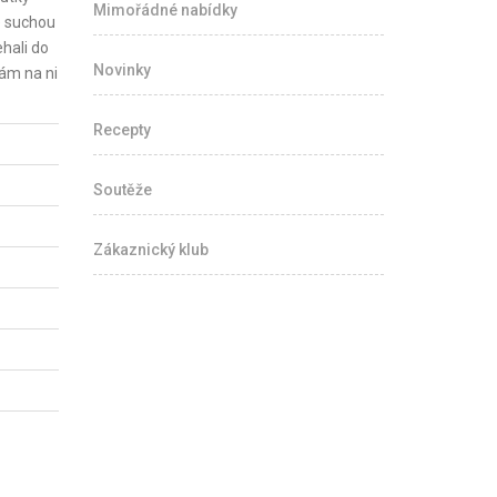
Mimořádné nabídky
e suchou
hali do
Novinky
ám na ni
Recepty
Soutěže
Zákaznický klub