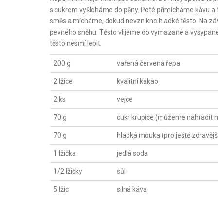
s cukrem vyšleháme do pěny. Poté přimícháme kávu a
směs a mícháme, dokud nevznikne hladké těsto. Na závě
pevného sněhu. Těsto vlijeme do vymazané a vysypané f
těsto nesmí lepit.
200 g
vařená červená řepa
2 lžíce
kvalitní kakao
2 ks
vejce
70 g
cukr krupice (můžeme nahradit
70 g
hladká mouka (pro ještě zdravější
1 lžička
jedlá soda
1/2 lžičky
sůl
5 lžic
silná káva