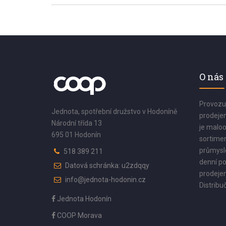
O nás
Provozu
Jednota, spotřební družstvo v Hodoníně
prodejen
Národní třída 13
je maloo
695 01 Hodonín
sortimen
průmyslo
518 389 211
denní po
Datová schránka: u2zdqqy
prodejen
info@jednota-hodonin.cz
Distribuč
Jednota Hodonín
COOP Morava