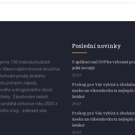
Poslední novinky
S aplikací naCOOPka vybrané pr
jeme 130 maloobchodních
ještě levněji!
. Hlavní náplní činnosti družstva
29.07
bchodní prodej širokého
tu potravin, nápojů,
Prokop pro Vás vybírá z obsluž
vého a drogistického zboží
úseku na víkendovku tu nejlepší 
letáku!
třeby. Zásobování našich
 probíhá od konce roku 2005 z
29.07
ního a log...
zobrazit více
Prokop pro Vás vybírá z obsluž
úseku na víkendovku tu nejlepší 
letáku!
29.07