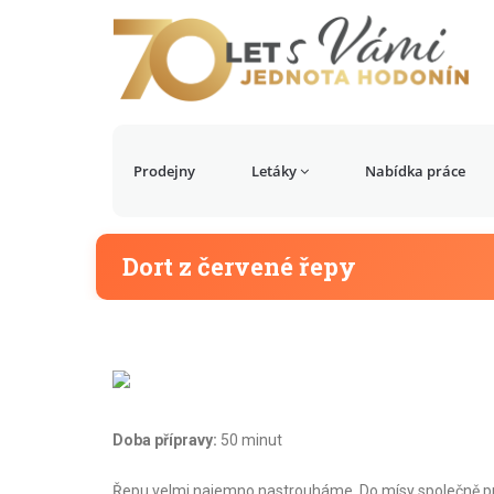
Prodejny
Letáky
Nabídka práce
Dort z červené řepy
Doba přípravy:
50 minut
Řepu velmi najemno nastrouháme. Do mísy společně pros