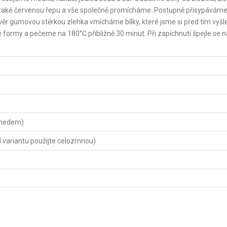
 také červenou řepu a vše společně promícháme. Postupně přisypávám
r gumovou stěrkou zlehka vmícháme bílky, které jsme si před tím vyšle
ormy a pečeme na 180°C přibližně 30 minut. Při zapíchnutí špejle se n
 medem)
 variantu použijte celozrnnou)