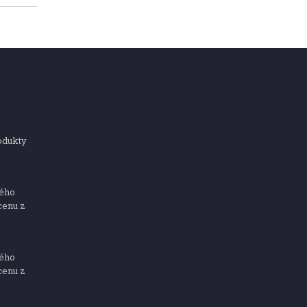
odukty
ného
cenu z
ného
cenu z